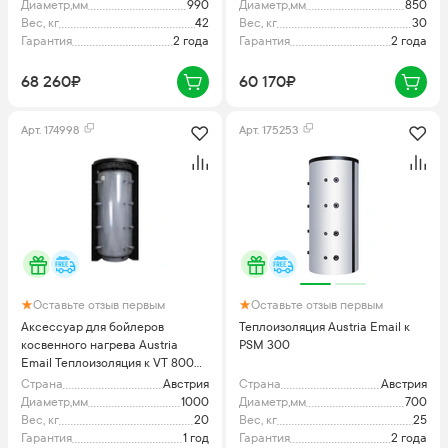
Диаметр,мм
990
Диаметр,мм
850
Вес, кг
42
Вес, кг
30
Гарантия
2 года
Гарантия
2 года
68 260₽
60 170₽
Арт.
174998
Арт.
175253
Оставьте отзыв первым
Оставьте отзыв первым
Аксессуар для бойлеров
Теплоизоляция Austria Email к
косвенного нагрева Austria
PSM 300
Email Теплоизоляция к VT 800
FRMR
Страна
Австрия
Страна
Австрия
Диаметр,мм
1000
Диаметр,мм
700
Вес, кг
20
Вес, кг
25
Гарантия
1 год
Гарантия
2 года