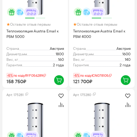
0-0-3
0-0-3
Оставьте отзыв первым
Оставьте отзыв первым
Теплоизоляция Austria Email к
Теплоизоляция Austria Email к
PSM 5000
PSM 4000
Страна
Австрия
Страна
Австрия
Диаметр,мм
1800
Диаметр,мм
1600
Вес, кг
160
Вес, кг
140
Гарантия
2 года
Гарантия
2 года
-5%
по коду
RYF056289
-5%
по коду
ICN078105
158 750₽
121 700₽
Арт.
175281
Арт.
175280