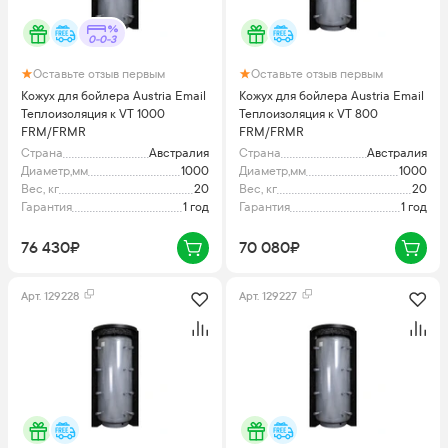
0-0-3
Оставьте отзыв первым
Оставьте отзыв первым
Кожух для бойлера Austria Email
Кожух для бойлера Austria Email
Теплоизоляция к VT 1000
Теплоизоляция к VT 800
FRM/FRMR
FRM/FRMR
Страна
Австралия
Страна
Австралия
Диаметр,мм
1000
Диаметр,мм
1000
Вес, кг
20
Вес, кг
20
Гарантия
1 год
Гарантия
1 год
76 430₽
70 080₽
Арт.
129228
Арт.
129227