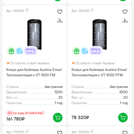
Арт.
129235
Арт.
129234
0-0-3
0-0-3
Оставьте отзыв первым
Оставьте отзыв первым
Кожух для бойлера Austria Email
Кожух для бойлера Austria Email
Теплоизоляция к VT 1500 FM
Теплоизоляция к VT 1000 FFM
Страна
Австралия
Страна
Австралия
Диаметр,мм
1200
Диаметр,мм
1000
Вес, кг
25
Вес, кг
20
Гарантия
1 год
Гарантия
1 год
-5%
по коду
JIC080544
78 320₽
161 780₽
Арт.
175250
Арт.
129233