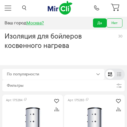
Ваш город
Москва
?
Да
Нет
 косвенного нагрева
Изоляция для бойлеров косвенного нагрева
Изоляция для бойлеров
30
косвенного нагрева
По популярности
Фильтры
Арт.
175284
Арт.
175283