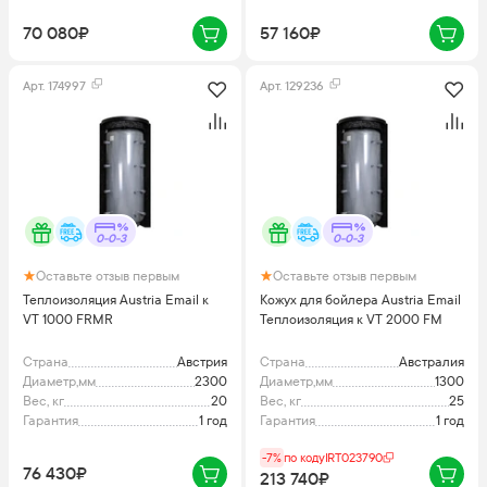
70 080₽
57 160₽
Арт.
174997
Арт.
129236
0-0-3
0-0-3
Оставьте отзыв первым
Оставьте отзыв первым
Теплоизоляция Austria Email к
Кожух для бойлера Austria Email
VT 1000 FRMR
Теплоизоляция к VT 2000 FM
Страна
Австрия
Страна
Австралия
Диаметр,мм
2300
Диаметр,мм
1300
Вес, кг
20
Вес, кг
25
Гарантия
1 год
Гарантия
1 год
-7%
по коду
IRT023790
76 430₽
213 740₽