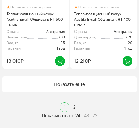
Оставьте отзыв первым
Оставьте отзыв первым
Теплоизоляционный кожух
Теплоизоляционный кожух
Austria Email Обшивка к HT 500
Austria Email Обшивка к HT 400
ERMR
ERMR
Страна
Австралия
Страна
Австралия
Диаметр,мм
750
Диаметр,мм
670
Вес, кг
25
Вес, кг
20
Гарантия
1 год
Гарантия
1 год
13 010₽
12 210₽
Показать еще
1
2
Показывать по:
24
48
72