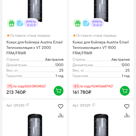
0-0-3
0-0-3
Оставьте отзыв первым
Оставьте отзыв первым
Кожух для бойлера Austria Email
Кожух для бойлера Austria Email
Теплоизоляция к VT 2000
Теплоизоляция к VT 1500
FRM/FRMR
FRM/FRMR
Страна
Австралия
Страна
Австралия
Диаметр,мм
1300
Диаметр,мм
1200
Вес, кг
25
Вес, кг
25
Гарантия
1 год
Гарантия
1 год
-7%
по коду
DGK081040
-5%
по коду
YQW066879
213 740₽
161 780₽
Арт.
129230
Арт.
129229