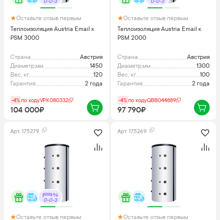
0-0-3
0-0-3
Оставьте отзыв первым
Оставьте отзыв первым
Теплоизоляция Austria Email к
Теплоизоляция Austria Email к
PSM 3000
PSM 2000
Страна
Австрия
Страна
Австрия
Диаметр,мм
1450
Диаметр,мм
1300
Вес, кг
120
Вес, кг
100
Гарантия
2 года
Гарантия
2 года
-4%
по коду
VPK080332
-4%
по коду
QBB044889
104 000₽
97 790₽
Арт.
175279
Арт.
175269
0-0-3
Оставьте отзыв первым
Оставьте отзыв первым