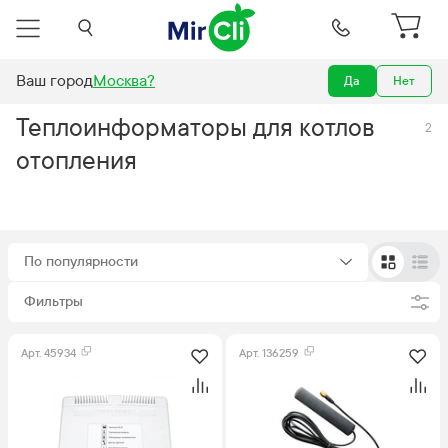
Ваш город
Москва
?
Да
Нет
Отопление
Котлы
Аксессуары для отопления
Теплоинформаторы
Теплоинформаторы для котлов
2
отопления
По популярности
Фильтры
Арт.
45934
Арт.
136259