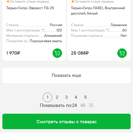
Оставьте отзыв первым
Оставьте отзыв первым
Термо+Гигро Эверест TG-25
Термо+Гигро FASEL Внутренний
дисплей, белый
Страна
Россия
Страна
Германия
Max t эксплуатации, °C
120
Max t эксплуатации, °C
60
Материал корпуса
Алюминий
Покрытие корпуса
Нет
Покрытие корпуса
Порошковая эмаль
1 970₽
25 088₽
Показать еще
1
2
3
4
5
Показывать по:
24
48
72
Смотреть отзывы о товарах