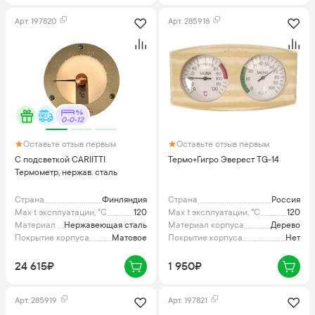
Арт.
197820
Арт.
285918
0-0-12
Оставьте отзыв первым
Оставьте отзыв первым
С подсветкой CARIITTI
Термо+Гигро Эверест TG-14
Термометр, нержав. сталь
Страна
Финляндия
Страна
Россия
Max t эксплуатации, °C
120
Max t эксплуатации, °C
120
Материал корпуса
Нержавеющая сталь
Материал корпуса
Дерево
Покрытие корпуса
Матовое
Покрытие корпуса
Нет
24 615₽
1 950₽
Арт.
285919
Арт.
197821