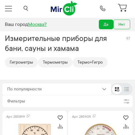
Ваш город
Москва
?
Да
Нет
ары и комплектующие для бани и сауны
Измерительные приборы
Измерительные приборы для
97
бани, сауны и хамама
Гигрометры
Термометры
Термо+Гигро
По популярности
Фильтры
Арт.
285899
Арт.
285909