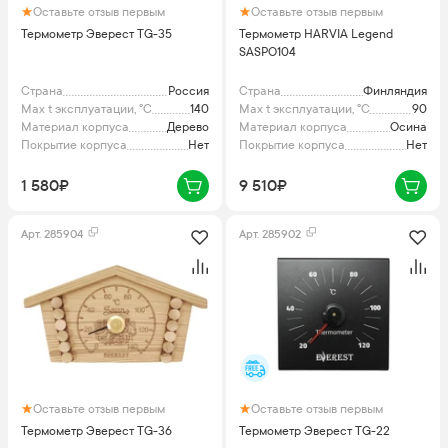
Оставьте отзыв первым
Оставьте отзыв первым
Термометр Эверест TG-35
Термометр HARVIA Legend
SASPO104
Страна
Россия
Страна
Финляндия
Max t эксплуатации, °C
140
Max t эксплуатации, °C
90
Материал корпуса
Дерево
Материал корпуса
Осина
Покрытие корпуса
Нет
Покрытие корпуса
Нет
1 580₽
9 510₽
Арт.
285904
Арт.
285902
Оставьте отзыв первым
Оставьте отзыв первым
Термометр Эверест TG-36
Термометр Эверест TG-22