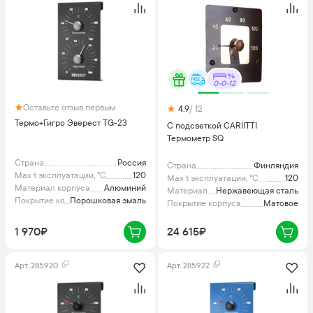
0-0-12
Оставьте отзыв первым
4.9
/ 12
Термо+Гигро Эверест TG-23
С подсветкой CARIITTI
Термометр SQ
Страна
Россия
Страна
Финляндия
Max t эксплуатации, °C
120
Max t эксплуатации, °C
120
Материал корпуса
Алюминий
Материал корпуса
Нержавеющая сталь
Покрытие корпуса
Порошковая эмаль
Покрытие корпуса
Матовое
1 970₽
24 615₽
Арт.
285920
Арт.
285922