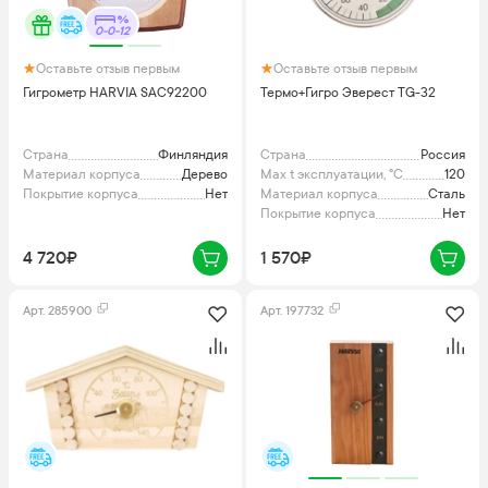
0-0-12
Оставьте отзыв первым
Оставьте отзыв первым
Гигрометр HARVIA SAC92200
Термо+Гигро Эверест TG-32
Страна
Финляндия
Страна
Россия
Материал корпуса
Дерево
Max t эксплуатации, °C
120
Покрытие корпуса
Нет
Материал корпуса
Сталь
Покрытие корпуса
Нет
4 720₽
1 570₽
Арт.
285900
Арт.
197732