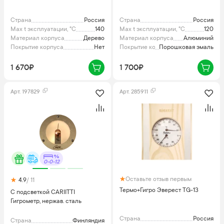
Страна
Россия
Страна
Россия
Max t эксплуатации, °C
140
Max t эксплуатации, °C
120
Материал корпуса
Дерево
Материал корпуса
Алюминий
Покрытие корпуса
Нет
Покрытие корпуса
Порошковая эмаль
1 670₽
1 700₽
Арт.
197829
Арт.
285911
0-0-12
Оставьте отзыв первым
4.9
/ 11
Термо+Гигро Эверест TG-13
С подсветкой CARIITTI
Гигрометр, нержав. сталь
Страна
Россия
Страна
Финляндия