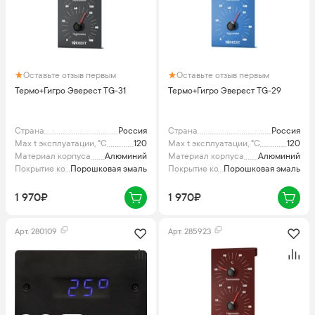
Оставьте отзыв первым
Оставьте отзыв первым
Термо+Гигро Эверест TG-31
Термо+Гигро Эверест TG-29
Страна
Россия
Страна
Россия
Max t эксплуатации, °C
120
Max t эксплуатации, °C
120
Материал корпуса
Алюминий
Материал корпуса
Алюминий
Покрытие корпуса
Порошковая эмаль
Покрытие корпуса
Порошковая эмаль
1 970₽
1 970₽
Арт.
280109
Арт.
285923