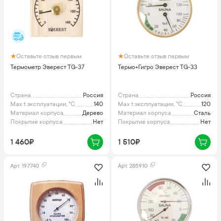
Оставьте отзыв первым
Оставьте отзыв первым
Термометр Эверест TG-37
Термо+Гигро Эверест TG-33
Страна
Россия
Страна
Россия
Max t эксплуатации, °C
140
Max t эксплуатации, °C
120
Материал корпуса
Дерево
Материал корпуса
Сталь
Покрытие корпуса
Нет
Покрытие корпуса
Нет
1 460₽
1 510₽
Арт.
197740
Арт.
285910