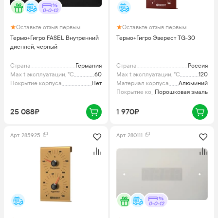
0-0-12
Оставьте отзыв первым
Оставьте отзыв первым
Термо+Гигро FASEL Внутренний
Термо+Гигро Эверест TG-30
дисплей, черный
Страна
Германия
Страна
Россия
Max t эксплуатации, °C
60
Max t эксплуатации, °C
120
Покрытие корпуса
Нет
Материал корпуса
Алюминий
Покрытие корпуса
Порошковая эмаль
25 088₽
1 970₽
Арт.
285925
Арт.
280111
0-0-12