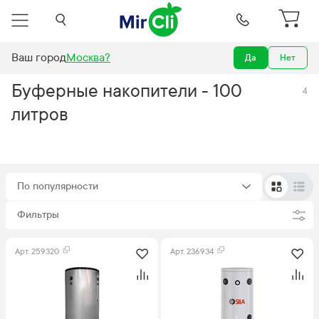
Ваш город
Москва
?
Да
Нет
Отопление
Буферные накопители
Буферный накопитель
Буферные накопители - 100
4
литров
По популярности
Фильтры
Арт.
259320
Арт.
236934