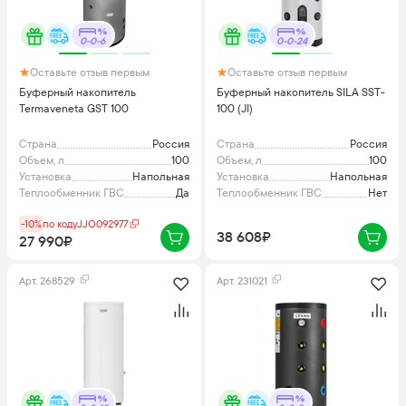
0-0-6
0-0-24
Оставьте отзыв первым
Оставьте отзыв первым
Буферный накопитель
Буферный накопитель SILA SST-
Termaveneta GST 100
100 (JI)
Страна
Россия
Страна
Россия
Объем, л
100
Объем, л
100
Установка
Напольная
Установка
Напольная
Теплообменник ГВС
Да
Теплообменник ГВС
Нет
-10%
по коду
JJO092977
38 608₽
27 990₽
Арт.
268529
Арт.
231021