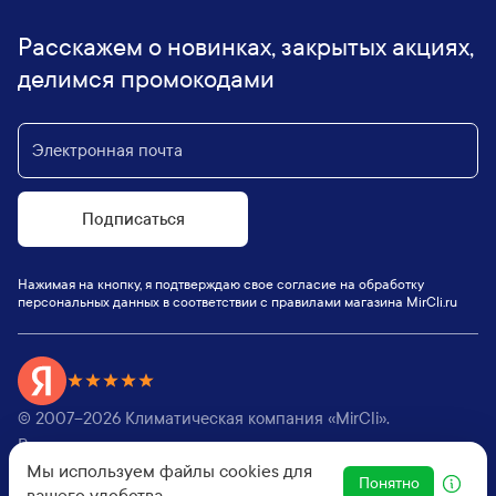
Расскажем о новинках, закрытых акциях,
делимся промокодами
Подписаться
Нажимая на кнопку, я подтверждаю свое согласие на обработку
персональных данных в соответствии с правилами магазина MirCli.ru
© 2007–
2026
Климатическая компания «MirCli».
Все права защищены,
Мы используем файлы cookies для
Оферта
|
Пользовательское соглашение
Понятно
вашего удобства.