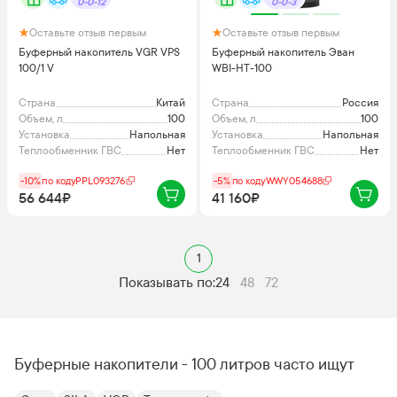
0-0-12
0-0-3
Оставьте отзыв первым
Оставьте отзыв первым
Буферный накопитель VGR VPS
Буферный накопитель Эван
100/1 V
WBI-HT-100
Страна
Китай
Страна
Россия
Объем, л
100
Объем, л
100
Установка
Напольная
Установка
Напольная
Теплообменник ГВС
Нет
Теплообменник ГВС
Нет
-10%
по коду
PPL093276
-5%
по коду
WWY054688
56 644₽
41 160₽
1
Показывать по:
24
48
72
Буферные накопители - 100 литров часто ищут