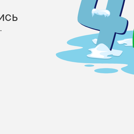
ись
.