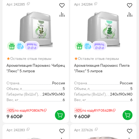
Арт.
242285
Арт.
242284
0-0-6
0-0-6
Оставьте отзыв первым
Оставьте отзыв первым
Ароматизация Паромакс Чабрец
Ароматизация Паромакс Пихта
"Люкс" 5 литров
"Люкс" 5 литров
Страна
Россия
Страна
Россия
Объем, л
5
Объем, л
5
Габариты (ВхШхГ), мм
240x190x140
Габариты (ВхШхГ), мм
240x190x140
Вес, кг
6
Вес, кг
6
-10%
по коду
IKP080679
-10%
по коду
RYF056289
9 600₽
9 600₽
Арт.
242283
Арт.
227626