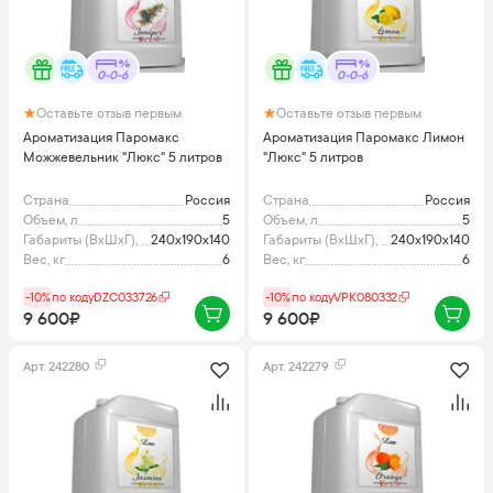
0-0-6
0-0-6
Оставьте отзыв первым
Оставьте отзыв первым
Ароматизация Паромакс
Ароматизация Паромакс Лимон
Можжевельник "Люкс" 5 литров
"Люкс" 5 литров
Страна
Россия
Страна
Россия
Объем, л
5
Объем, л
5
Габариты (ВхШхГ), мм
240x190x140
Габариты (ВхШхГ), мм
240x190x140
Вес, кг
6
Вес, кг
6
-10%
по коду
DZC033726
-10%
по коду
VPK080332
9 600₽
9 600₽
Арт.
242280
Арт.
242279