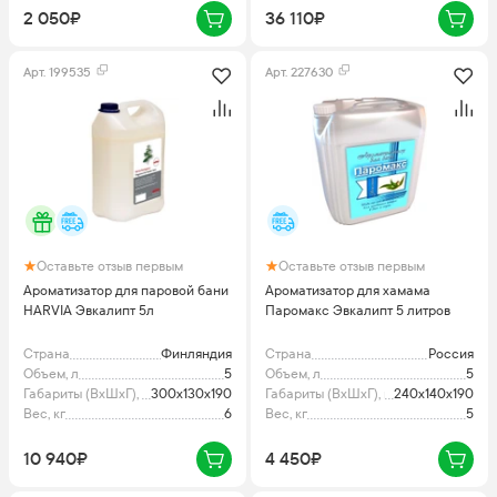
2 050₽
36 110₽
Арт.
199535
Арт.
227630
Оставьте отзыв первым
Оставьте отзыв первым
Ароматизатор для паровой бани
Ароматизатор для хамама
HARVIA Эвкалипт 5л
Паромакс Эвкалипт 5 литров
Страна
Финляндия
Страна
Россия
Объем, л
5
Объем, л
5
Габариты (ВхШхГ), мм
300х130х190
Габариты (ВхШхГ), мм
240x140x190
Вес, кг
6
Вес, кг
5
10 940₽
4 450₽