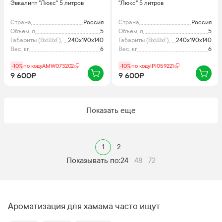
Эвкалипт "Люкс" 5 литров
"Люкс" 5 литров
Страна
Россия
Страна
Россия
Объем, л
5
Объем, л
5
Габариты (ВхШхГ), мм
240x190x140
Габариты (ВхШхГ), мм
240x190x140
Вес, кг
6
Вес, кг
6
-10%
по коду
AMW073202
-10%
по коду
IPI059221
9 600₽
9 600₽
Показать еще
1
2
Показывать по:
24
48
72
Ароматизация для хамама часто ищут