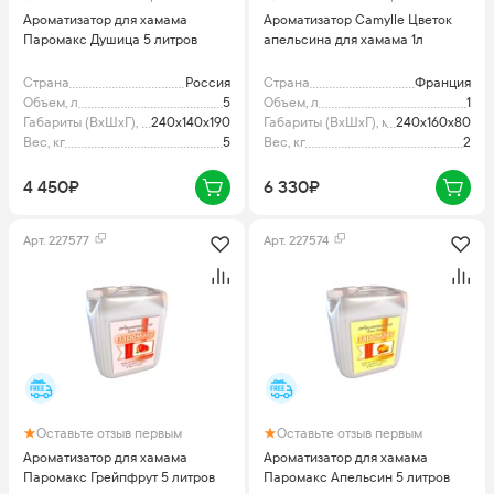
Ароматизатор для хамама
Ароматизатор Camylle Цветок
Паромакс Душица 5 литров
апельсина для хамама 1л
Страна
Россия
Страна
Франция
Объем, л
5
Объем, л
1
Габариты (ВхШхГ), мм
240x140x190
Габариты (ВхШхГ), мм
240x160x80
Вес, кг
5
Вес, кг
2
4 450₽
6 330₽
Арт.
227577
Арт.
227574
Оставьте отзыв первым
Оставьте отзыв первым
Ароматизатор для хамама
Ароматизатор для хамама
Паромакс Грейпфрут 5 литров
Паромакс Апельсин 5 литров