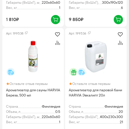
Габариты (ВхШхГ), мм
220х60х60
Габариты (ВхШхГ), мм
300х190х120
Вес, кг
1
Вес, кг
6
1 810₽
9 850₽
Арт.
199538
Арт.
199536
Оставьте отзыв первым
Оставьте отзыв первым
Ароматизатор для сауны HARVIA
Ароматизатор для паровой бани
Береза, 500 мл
HARVIA Эвкалипт 20л
Страна
Финляндия
Страна
Финляндия
Объем, л
0.5
Объем, л
20
Габариты (ВхШхГ), мм
220х60х60
Габариты (ВхШхГ), мм
400х230х300
Вес, кг
1
Вес, кг
21