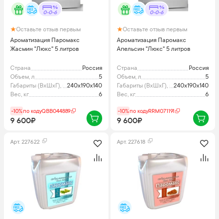
0-0-6
0-0-6
Оставьте отзыв первым
Оставьте отзыв первым
Ароматизация Паромакс
Ароматизация Паромакс
Жасмин "Люкс" 5 литров
Апельсин "Люкс" 5 литров
Страна
Россия
Страна
Россия
Объем, л
5
Объем, л
5
Габариты (ВхШхГ), мм
240x190x140
Габариты (ВхШхГ), мм
240x190x140
Вес, кг
6
Вес, кг
6
-10%
по коду
QBB044889
-10%
по коду
RRM071191
9 600₽
9 600₽
Арт.
227622
Арт.
227618