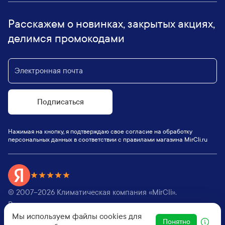
Расскажем о новинках, закрытых акциях,
делимся промокодами
Подписаться
Нажимая на кнопку, я подтверждаю свое согласие на обработку
персональных данных в соответствии с правилами магазина MirCli.ru
© 2007–
2026
Климатическая компания «MirCli».
Все права защищены,
Мы используем файлы cookies для
Оферта
|
Пользовательское соглашение
Понятно