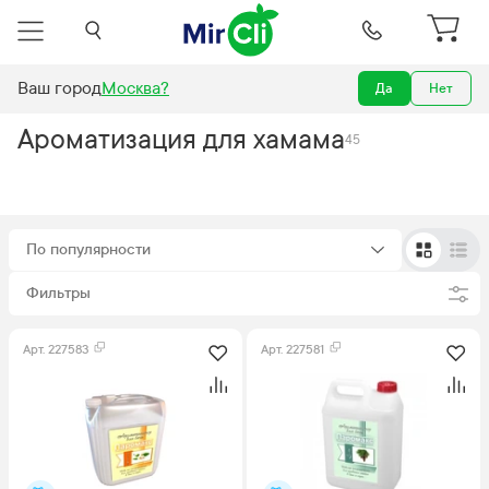
Ваш город
Москва
?
Да
Нет
Бани и сауны
Всё для хамама
Дозирующие станции
Ароматизация
Ароматизация для хамама
45
По популярности
Фильтры
Арт.
227583
Арт.
227581