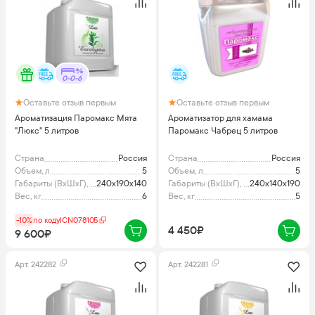
0-0-6
Оставьте отзыв первым
Оставьте отзыв первым
Ароматизация Паромакс Мята
Ароматизатор для хамама
"Люкс" 5 литров
Паромакс Чабрец 5 литров
Страна
Россия
Страна
Россия
Объем, л
5
Объем, л
5
Габариты (ВхШхГ), мм
240x190x140
Габариты (ВхШхГ), мм
240x140x190
Вес, кг
6
Вес, кг
5
-10%
по коду
ICN078105
4 450₽
9 600₽
Арт.
242282
Арт.
242281