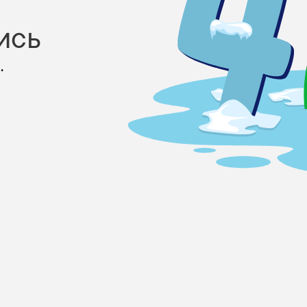
ись
.