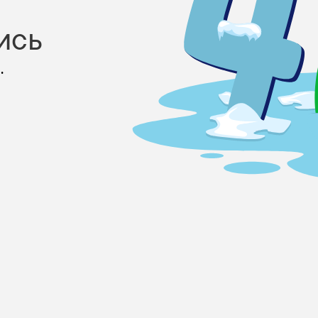
ись
.