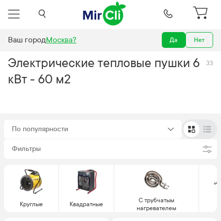
Ваш город
Москва
?
Да
Нет
Тепловые пушки
Электрические тепловые пушки
мощность 6 кВт
Электрические тепловые пушки 6
33
кВт - 60 м2
По популярности
Фильтры
С трубчатым
Круглые
Квадратные
нагревателем