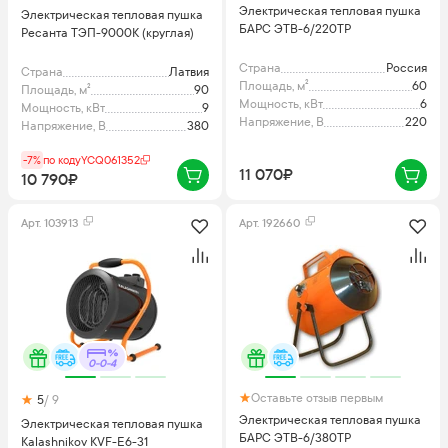
Электрическая тепловая пушка
Электрическая тепловая пушка
БАРС ЭТВ-6/220ТР
Ресанта ТЭП-9000К (круглая)
Страна
Россия
Страна
Латвия
Площадь, м²
60
Площадь, м²
90
Мощность, кВт
6
Мощность, кВт
9
Напряжение, В
220
Напряжение, В
380
-7%
по коду
YCQ061352
11 070₽
10 790₽
Арт.
103913
Арт.
192660
0-0-4
Оставьте отзыв первым
5
/ 9
Электрическая тепловая пушка
Электрическая тепловая пушка
БАРС ЭТВ-6/380ТР
Kalashnikov KVF-E6-31