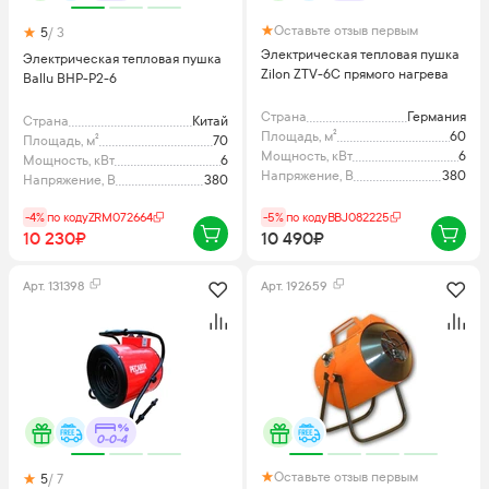
Оставьте отзыв первым
5
/ 3
Электрическая тепловая пушка
Электрическая тепловая пушка
Zilon ZTV-6C прямого нагрева
Ballu BHP-P2-6
Страна
Германия
Страна
Китай
Площадь, м²
60
Площадь, м²
70
Мощность, кВт
6
Мощность, кВт
6
Напряжение, В
380
Напряжение, В
380
-4%
по коду
ZRM072664
-5%
по коду
BBJ082225
10 230₽
10 490₽
Арт.
131398
Арт.
192659
0-0-4
Оставьте отзыв первым
5
/ 7