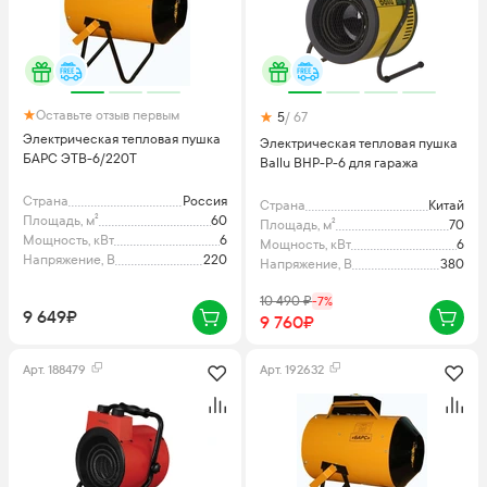
Оставьте отзыв первым
5
/ 67
Электрическая тепловая пушка
Электрическая тепловая пушка
БАРС ЭТВ-6/220Т
Ballu BHP-P-6 для гаража
Страна
Россия
Страна
Китай
Площадь, м²
60
Площадь, м²
70
Мощность, кВт
6
Мощность, кВт
6
Напряжение, В
220
Напряжение, В
380
10 490
₽
-
7
%
9 649₽
9 760₽
Арт.
188479
Арт.
192632