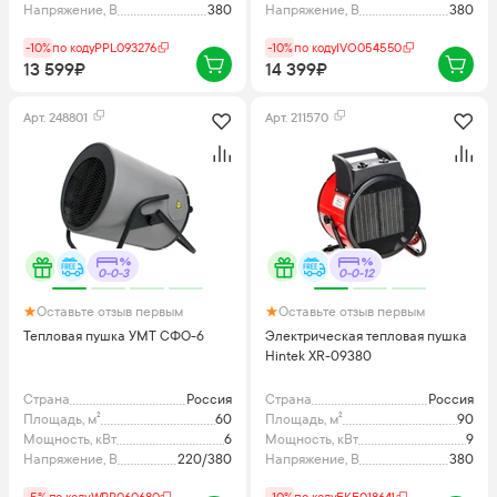
Напряжение, В
380
Напряжение, В
380
-10%
по коду
PPL093276
-10%
по коду
IVO054550
13 599₽
14 399₽
Арт.
248801
Арт.
211570
0-0-3
0-0-12
Оставьте отзыв первым
Оставьте отзыв первым
Тепловая пушка УМТ СФО-6
Электрическая тепловая пушка
Hintek XR-09380
Страна
Россия
Страна
Россия
Площадь, м²
60
Площадь, м²
90
Мощность, кВт
6
Мощность, кВт
9
Напряжение, В
220/380
Напряжение, В
380