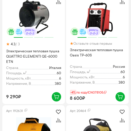
0-0-3
0-0-3
Оставьте отзыв первым
4.3
/ 3
Электрическая тепловая пушка
Электрическая тепловая пушка
Oasis TP-60S
QUATTRO ELEMENTI QE-6000
ETN
Страна
Россия
Страна
Италия
Площадь, м²
60
Площадь, м²
60
Мощность, кВт
6
Мощность, кВт
6
Напряжение, В
380
Напряжение, В
380
-4%
по коду
ICN078105
9 290₽
8 600₽
Арт.
192631
Арт.
20464