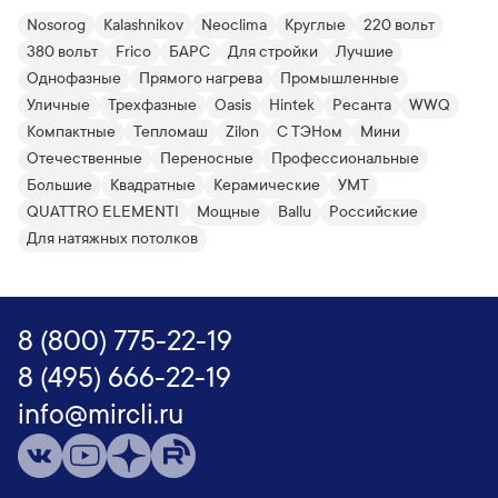
Nosorog
Kalashnikov
Neoclima
Круглые
220 вольт
380 вольт
Frico
БАРС
Для стройки
Лучшие
Однофазные
Прямого нагрева
Промышленные
Уличные
Трехфазные
Oasis
Hintek
Ресанта
WWQ
Компактные
Тепломаш
Zilon
С ТЭНом
Мини
Отечественные
Переносные
Профессиональные
Большие
Квадратные
Керамические
УМТ
QUATTRO ELEMENTI
Мощные
Ballu
Российские
Для натяжных потолков
8 (800) 775-22-19
8 (495) 666-22-19
info@mircli.ru