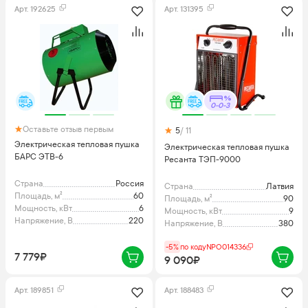
Арт.
192625
Арт.
131395
0-0-3
Оставьте отзыв первым
5
/ 11
Электрическая тепловая пушка
Электрическая тепловая пушка
БАРС ЭТВ-6
Ресанта ТЭП-9000
Страна
Россия
Страна
Латвия
Площадь, м²
60
Площадь, м²
90
Мощность, кВт
6
Мощность, кВт
9
Напряжение, В
220
Напряжение, В
380
-5%
по коду
NPO014336
7 779₽
9 090₽
Арт.
189851
Арт.
188483