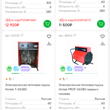
Площадь, м²
60
Площадь, м²
100
Мощность, кВт
6
Мощность, кВт
9
Напряжение, В
380
Напряжение, В
380
-5%
по коду
PTZ044764
-5%
по коду
VUD047067
12 920₽
11 500₽
Арт.
103729
Арт.
48963
0-0-12
0-0-12
5
/ 1
5
/ 1
Электрическая тепловая пушка
Электрическая тепловая пушка
Hintek Т-06380
Hintek PROF-06380 прямого
нагрева
Страна
Россия
Страна
Россия
Площадь, м²
60
Площадь, м²
60
Мощность, кВт
6
Мощность, кВт
6