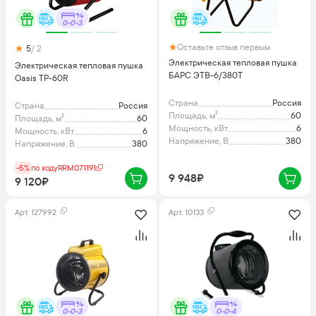
0-0-3
Оставьте отзыв первым
5
/ 2
Электрическая тепловая пушка
Электрическая тепловая пушка
БАРС ЭТВ-6/380Т
Oasis TP-60R
Страна
Россия
Страна
Россия
Площадь, м²
60
Площадь, м²
60
Мощность, кВт
6
Мощность, кВт
6
Напряжение, В
380
Напряжение, В
380
-5%
по коду
RRM071191
9 948₽
9 120₽
Арт.
127992
Арт.
10133
0-0-3
0-0-4