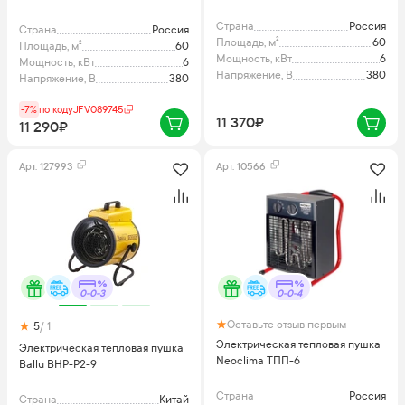
Страна
Россия
Страна
Россия
Площадь, м²
60
Площадь, м²
60
Мощность, кВт
6
Мощность, кВт
6
Напряжение, В
380
Напряжение, В
380
-7%
по коду
JFV089745
11 370₽
11 290₽
Арт.
127993
Арт.
10566
0-0-3
0-0-4
Оставьте отзыв первым
5
/ 1
Электрическая тепловая пушка
Электрическая тепловая пушка
Neoclima ТПП-6
Ballu BHP-P2-9
Страна
Россия
Страна
Китай