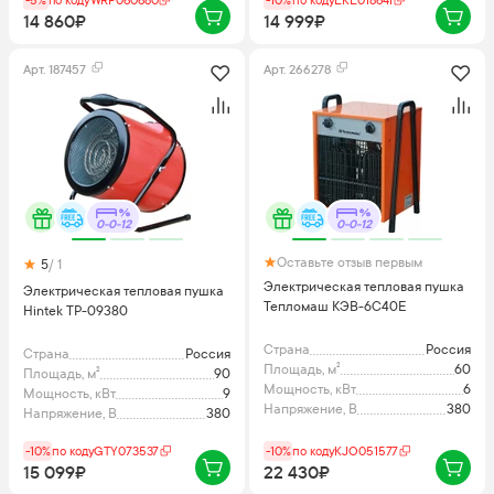
-5%
по коду
WRP060680
-10%
по коду
EKE018641
14 860₽
14 999₽
Арт.
187457
Арт.
266278
0-0-12
0-0-12
Оставьте отзыв первым
5
/ 1
Электрическая тепловая пушка
Электрическая тепловая пушка
Тепломаш КЭВ-6C40E
Hintek TP-09380
Страна
Россия
Страна
Россия
Площадь, м²
60
Площадь, м²
90
Мощность, кВт
6
Мощность, кВт
9
Напряжение, В
380
Напряжение, В
380
-10%
по коду
GTY073537
-10%
по коду
KJO051577
15 099₽
22 430₽