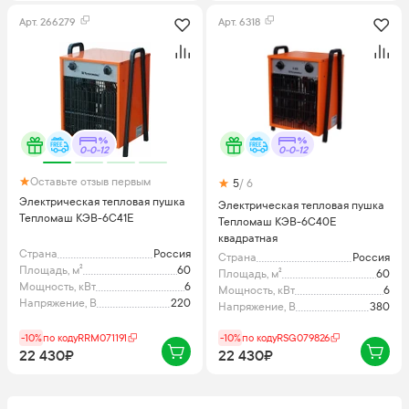
Арт.
266279
Арт.
6318
0-0-12
0-0-12
Оставьте отзыв первым
5
/ 6
Электрическая тепловая пушка
Электрическая тепловая пушка
Тепломаш КЭВ-6C41E
Тепломаш КЭВ-6С40E
квадратная
Страна
Россия
Страна
Россия
Площадь, м²
60
Площадь, м²
60
Мощность, кВт
6
Мощность, кВт
6
Напряжение, В
220
Напряжение, В
380
-10%
по коду
RRM071191
-10%
по коду
RSG079826
22 430₽
22 430₽