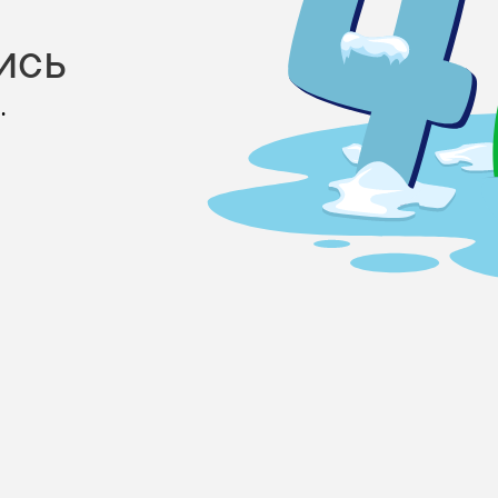
ись
.