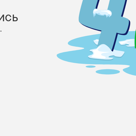
ись
.