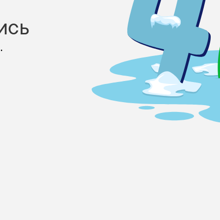
ись
.