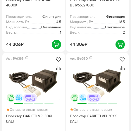
Проектор CARIITTI VPAC40
Проектор CARIITTI VPAC27 16.5
4000K
Вт, IP65, 2700K
Производитель
Финляндия
Производитель
Финляндия
Мощность, Вт
14.5
Мощность, Вт
16.5
Вид волокна
Стеклянное
Вид волокна
Стеклянное
Вес, кг
1
Вес, кг
2
44 306₽
44 306₽
Арт.
196389
Арт.
196390
0-0-12
0-0-12
Оставьте отзыв первым
Оставьте отзыв первым
Проектор CARIITTI VPL30XL
Проектор CARIITTI VPL30XK
DALI
DALI