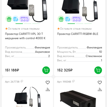
0-0-12
0-0-12
Оставьте отзыв первым
Оставьте отзыв первым
Проектор CARIITTI VPL 30 T
Проектор CARIITTI RGBW-BLE
мерцание with control 4000 K
Производитель
Финляндия
Производитель
Финляндия
Вид волокна
Акриловое
Мощность, Вт
10
Вес, кг
2
Вид волокна
Стеклянное
Вес, кг
1
151 188₽
152 325₽
Арт.
267738
Арт.
198348