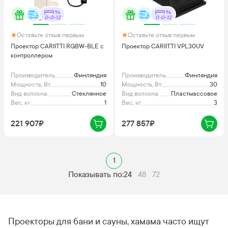
0-0-12
0-0-12
Оставьте отзыв первым
Оставьте отзыв первым
Проектор CARIITTI RGBW-BLE с
Проектор CARIITTI VPL30UV
контроллером
Производитель
Финляндия
Производитель
Финляндия
Мощность, Вт
10
Мощность, Вт
30
Вид волокна
Стеклянное
Вид волокна
Пластмассовое
Вес, кг
1
Вес, кг
3
221 907₽
277 857₽
1
Показывать по:
24
48
72
Проекторы для бани и сауны, хамама часто ищут