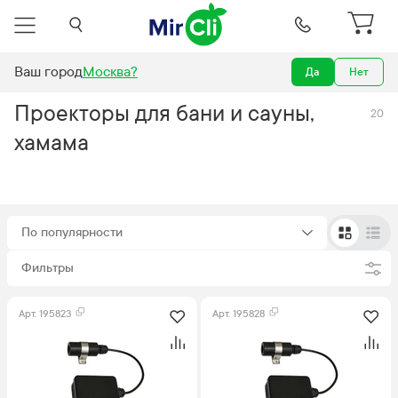
Ваш город
Москва
?
Да
Нет
Бани и сауны
Освещение
Проекторы
Проекторы для бани и сауны,
20
хамама
По популярности
Фильтры
Арт.
195823
Арт.
195828