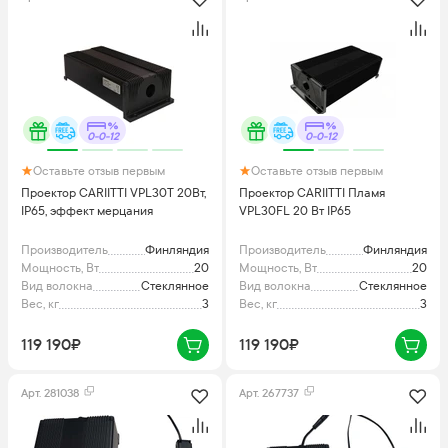
0-0-12
0-0-12
Оставьте отзыв первым
Оставьте отзыв первым
Проектор CARIITTI VPL30Т 20Вт,
Проектор CARIITTI Пламя
IP65, эффект мерцания
VPL30FL 20 Вт IP65
Производитель
Финляндия
Производитель
Финляндия
Мощность, Вт
20
Мощность, Вт
20
Вид волокна
Стеклянное
Вид волокна
Стеклянное
Вес, кг
3
Вес, кг
3
119 190₽
119 190₽
Арт.
281038
Арт.
267737