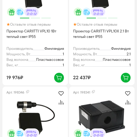
0-0-12
0-0-12
Оставьте отзыв первым
Оставьте отзыв первым
Проектор CARIITTI VPL10 1Вт
Проектор CARIITTI VPL10X 2.1 Вт
теплый свет IP55
теплый свет IP55
Производитель
Финляндия
Производитель
Финляндия
Мощность, Вт
1
Мощность, Вт
2.1
Вид волокна
Пластмассовое
Вид волокна
Пластмассовое
Вес, кг
1
Вес, кг
1
19 976₽
22 437₽
Арт.
198346
Арт.
198341
0-0-12
0-0-12