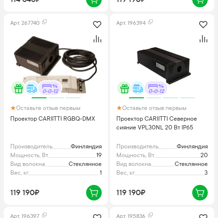
Арт.
267740
Арт.
196394
0-0-12
0-0-12
Оставьте отзыв первым
Оставьте отзыв первым
Проектор CARIITTI RGBQ-DMX
Проектор CARIITTI Северное
сияние VPL30NL 20 Вт IP65
Производитель
Финляндия
Производитель
Финляндия
Мощность, Вт
19
Мощность, Вт
20
Вид волокна
Стеклянное
Вид волокна
Стеклянное
Вес, кг
1
Вес, кг
3
119 190₽
119 190₽
Арт.
196397
Арт.
195836