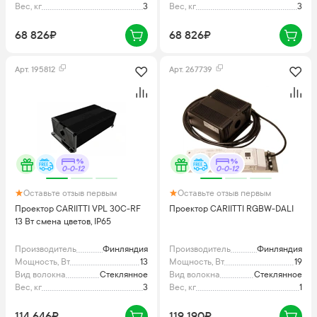
Вес, кг
3
Вес, кг
3
68 826₽
68 826₽
Арт.
195812
Арт.
267739
0-0-12
0-0-12
Оставьте отзыв первым
Оставьте отзыв первым
Проектор CARIITTI VPL 30C-RF
Проектор CARIITTI RGBW-DALI
13 Вт смена цветов, IP65
Производитель
Финляндия
Производитель
Финляндия
Мощность, Вт
13
Мощность, Вт
19
Вид волокна
Стеклянное
Вид волокна
Стеклянное
Вес, кг
3
Вес, кг
1
114 646₽
119 190₽