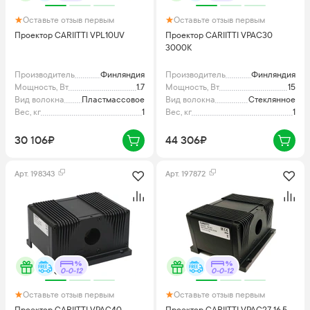
Оставьте отзыв первым
Оставьте отзыв первым
Проектор CARIITTI VPL10UV
Проектор CARIITTI VPAC30
3000K
Производитель
Финляндия
Производитель
Финляндия
Мощность, Вт
1.7
Мощность, Вт
15
Вид волокна
Пластмассовое
Вид волокна
Стеклянное
Вес, кг
1
Вес, кг
1
30 106₽
44 306₽
Арт.
198343
Арт.
197872
0-0-12
0-0-12
Оставьте отзыв первым
Оставьте отзыв первым