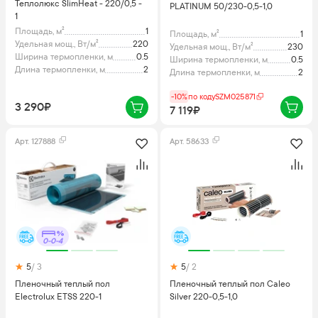
Теплолюкс SlimHeat - 220/0,5 -
PLATINUM 50/230-0,5-1,0
1
Площадь, м²
1
Площадь, м²
1
Удельная мощ., Вт/м²
220
Удельная мощ., Вт/м²
230
Ширина термопленки, м
0.5
Ширина термопленки, м
0.5
Длина термопленки, м
2
Длина термопленки, м
2
-10%
по коду
SZM025871
3 290₽
7 119₽
Арт.
127888
Арт.
58633
0-0-4
5
/ 3
5
/ 2
Пленочный теплый пол
Пленочный теплый пол Caleo
Electrolux ETSS 220-1
Silver 220-0,5-1,0