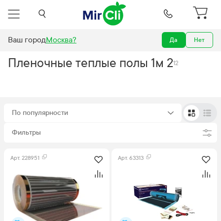
Ваш город
Москва
?
Да
Нет
Обогреватели
Теплый пол
Теплые полы плёночные
1 м
2
Пленочные теплые полы 1м 2
12
По популярности
Фильтры
Арт.
228951
Арт.
63313