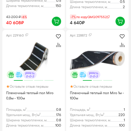
Ширина термопленки, м
0.5
Ширина термопленки, м
0.5
Длина термопленки, м
150
Длина термопленки, м
2
43 200
₽
-
6
%
-7%
по коду
QMQ097552
40 608₽
4 640₽
Арт.
229160
Арт.
228872
0-0-3
0-0-3
Оставьте отзыв первым
Оставьте отзыв первым
Пленочный теплый пол Miro
Пленочный теплый пол Miro 1м -
0,8м - 100м
100м
Площадь, м²
0.8
Площадь, м²
1
Удельная мощ., Вт/м²
176
Удельная мощ., Вт/м²
220
Ширина термопленки, м
0.8
Ширина термопленки, м
1
Длина термопленки, м
100
Длина термопленки, м
100