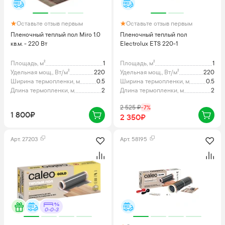
Оставьте отзыв первым
Оставьте отзыв первым
Пленочный теплый пол Miro 1.0
Пленочный теплый пол
кв.м. - 220 Вт
Electrolux ETS 220-1
Площадь, м²
1
Площадь, м²
1
Удельная мощ., Вт/м²
220
Удельная мощ., Вт/м²
220
Ширина термопленки, м
0.5
Ширина термопленки, м
0.5
Длина термопленки, м
2
Длина термопленки, м
2
2 525
₽
-
7
%
1 800₽
2 350₽
Арт.
27203
Арт.
58195
0-0-3