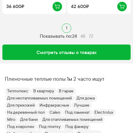
36 600₽
42 600₽
1
Показывать по:
24
48
72
Смотреть отзывы о товарах
Пленочные теплые полы 1м 2 часто ищут
Теплолюкс
В квартиру
В гараж
Для неотапливаемых помещений
Для дома
Для прихожей
Инфракрасные
Лучшие
На деревянный пол
Caleo
Под ламинат
Electrolux
Miro
Для бани
Для отапливаемых помещений
Под ковролин
Под плитку
Под фанеру