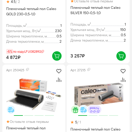
Оставьте отзыв первым
4.5
/ 2
Пленочный теплый пол Caleo
Пленочный теплый пол Caleo
SILVER 150-0,5-1,0
GOLD 230-0,5-1,0
Площадь, м²
1
Площадь, м²
1
Удельная мощ., Вт/м²
150
Удельная мощ., Вт/м²
230
Ширина термопленки, м
0.5
Ширина термопленки, м
0.5
Длина термопленки, м
2
Длина термопленки, м
2
-5%
по коду
LFU082892
3 257₽
4 872₽
Арт.
250425
Арт.
27215
0-0-12
Оставьте отзыв первым
5
/ 1
Пленочный теплый пол
Пленочный теплый пол Caleo