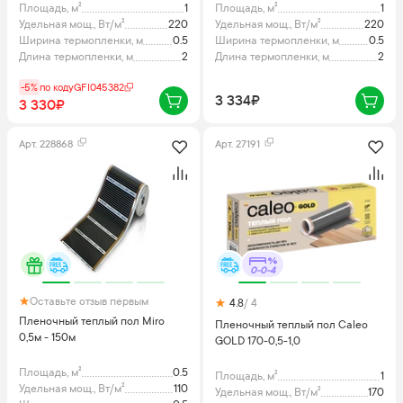
Площадь, м²
1
Площадь, м²
1
Удельная мощ., Вт/м²
220
Удельная мощ., Вт/м²
220
Ширина термопленки, м
0.5
Ширина термопленки, м
0.5
Длина термопленки, м
2
Длина термопленки, м
2
-5%
по коду
GFI045382
3 334₽
3 330₽
Арт.
228868
Арт.
27191
0-0-4
Оставьте отзыв первым
4.8
/ 4
Пленочный теплый пол Miro
Пленочный теплый пол Caleo
0,5м - 150м
GOLD 170-0,5-1,0
Площадь, м²
0.5
Площадь, м²
1
Удельная мощ., Вт/м²
110
Удельная мощ., Вт/м²
170