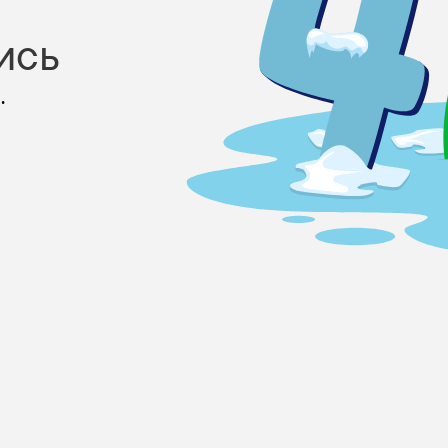
ись
.