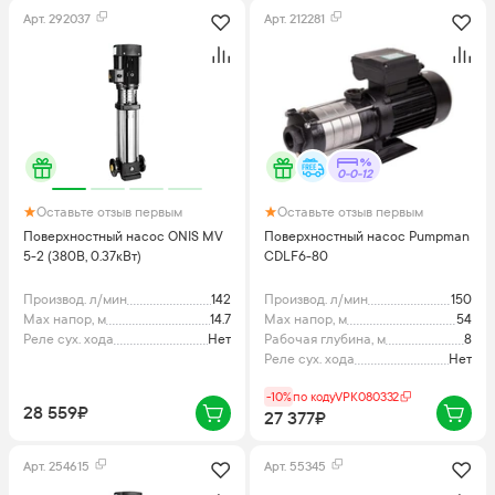
Арт.
292037
Арт.
212281
0-0-12
Оставьте отзыв первым
Оставьте отзыв первым
Поверхностный насос ONIS MV
Поверхностный насос Pumpman
5-2 (380В, 0.37кВт)
CDLF6-80
Производ. л/мин
142
Производ. л/мин
150
Max напор, м
14.7
Max напор, м
54
Реле сух. хода
Нет
Рабочая глубина, м
8
Реле сух. хода
Нет
-10%
по коду
VPK080332
28 559₽
27 377₽
Арт.
254615
Арт.
55345