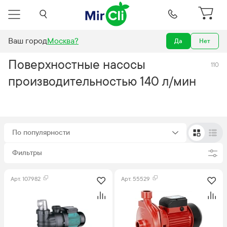
Ваш город
Москва
?
Да
Нет
Насосы и септики
Поверхностные насосы
140 л/мин
Поверхностные насосы
110
производительностью 140 л/мин
По популярности
Фильтры
Арт.
107982
Арт.
55529