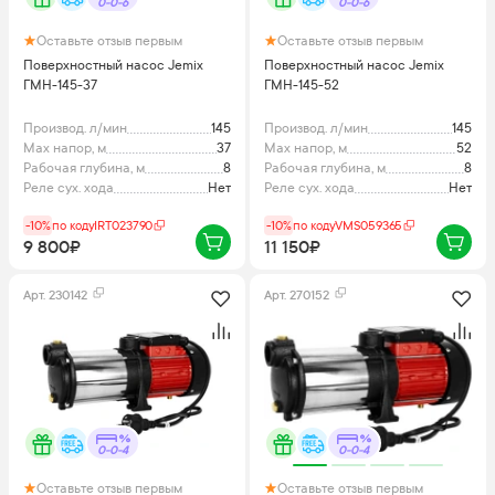
0-0-6
0-0-6
Оставьте отзыв первым
Оставьте отзыв первым
Поверхностный насос Jemix
Поверхностный насос Jemix
ГМН-145-37
ГМН-145-52
Производ. л/мин
145
Производ. л/мин
145
Max напор, м
37
Max напор, м
52
Рабочая глубина, м
8
Рабочая глубина, м
8
Реле сух. хода
Нет
Реле сух. хода
Нет
-10%
по коду
IRT023790
-10%
по коду
VMS059365
9 800₽
11 150₽
Арт.
230142
Арт.
270152
0-0-4
0-0-4
Оставьте отзыв первым
Оставьте отзыв первым