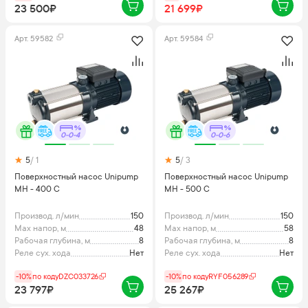
23 500₽
21 699₽
Арт.
59582
Арт.
59584
0-0-4
0-0-6
5
/ 1
5
/ 3
Поверхностный насос Unipump
Поверхностный насос Unipump
МН - 400 С
МН - 500 С
Производ. л/мин
150
Производ. л/мин
150
Max напор, м
48
Max напор, м
58
Рабочая глубина, м
8
Рабочая глубина, м
8
Реле сух. хода
Нет
Реле сух. хода
Нет
-10%
по коду
DZC033726
-10%
по коду
RYF056289
23 797₽
25 267₽