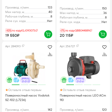
Производ. л/мин
133
Производ. л/мин
150
Max напор, м
40
Max напор, м
36
Рабочая глубина, м
8
Рабочая глубина, м
8
Реле сух. хода
Нет
Реле сух. хода
Нет
-10%
по коду
IQJ093073
-7%
по коду
QBB044889
19 550₽
20 115₽
Арт.
284093
Арт.
256727
0-0-12
0-0-6
Оставьте отзыв первым
Оставьте отзыв первым
Поверхностный насос Vodotok
Поверхностный насос LEO ACm
SZ-102 (L7236)
110
Производ. л/мин
142
Производ. л/мин
120