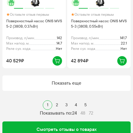
Оставьте отзыв первым
Оставьте отзыв первым
Поверхностный насос ONIS MVS
Поверхностный насос ONIS MVS
5-2 (380В, 0.37кВт)
5-3 (380В, 0.55кВт)
Производ. л/мин
142
Производ. л/мин
141.7
Max напор, м
14.7
Max напор, м
22.1
Реле сух. хода
Нет
Реле сух. хода
Нет
40 529₽
42 894₽
Показать еще
1
2
3
4
5
Показывать по:
24
48
72
Смотреть отзывы о товарах