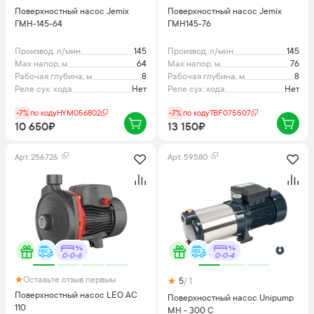
Поверхностный насос Jemix
Поверхностный насос Jemix
ГМН-145-64
ГМН145-76
Производ. л/мин
145
Производ. л/мин
145
Max напор, м
64
Max напор, м
76
Рабочая глубина, м
8
Рабочая глубина, м
8
Реле сух. хода
Нет
Реле сух. хода
Нет
-7%
по коду
HYM056802
-7%
по коду
TBF075507
10 650₽
13 150₽
Арт.
256726
Арт.
59580
0-0-6
0-0-4
Оставьте отзыв первым
5
/ 1
Поверхностный насос LEO AC
Поверхностный насос Unipump
110
МН - 300 С