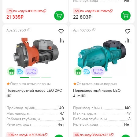
Реле сух. хода
Нет
-7%
по коду
QJP035285
-5%
по коду
RSG079826
21 335₽
22 803₽
Арт.
255953
Арт.
108105
0-0-6
0-0-3
Оставьте отзыв первым
Оставьте отзыв первым
Поверхностный насос LEO 2AC
Поверхностный насос LEO
110
AJm110L
Производ. л/мин
140
Производ. л/мин
140
Max напор, м
47
Max напор, м
47
Рабочая глубина, м
8
Рабочая глубина, м
8
Реле сух. хода
Нет
Реле сух. хода
Нет
-10%
по коду
UMZ073561
-4%
по коду
CBM024757