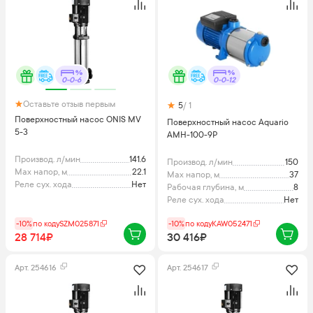
0-0-6
0-0-12
Оставьте отзыв первым
5
/ 1
Поверхностный насос ONIS MV
Поверхностный насос Aquario
5-3
AMH-100-9P
Производ. л/мин
141.6
Производ. л/мин
150
Max напор, м
22.1
Max напор, м
37
Реле сух. хода
Нет
Рабочая глубина, м
8
Реле сух. хода
Нет
-10%
по коду
SZM025871
-10%
по коду
KAW052471
28 714₽
30 416₽
Арт.
254616
Арт.
254617