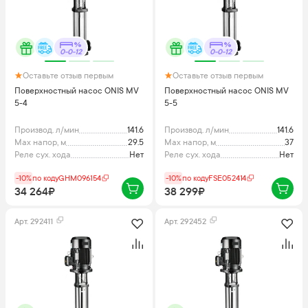
0-0-12
0-0-12
Оставьте отзыв первым
Оставьте отзыв первым
Поверхностный насос ONIS MV
Поверхностный насос ONIS MV
5-4
5-5
Производ. л/мин
141.6
Производ. л/мин
141.6
Max напор, м
29.5
Max напор, м
37
Реле сух. хода
Нет
Реле сух. хода
Нет
-10%
по коду
GHM096154
-10%
по коду
FSE052414
34 264₽
38 299₽
Арт.
292411
Арт.
292452