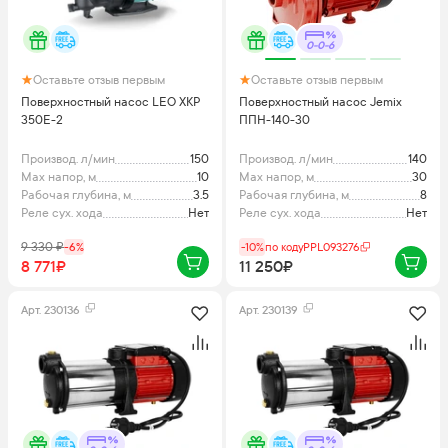
0-0-6
Оставьте отзыв первым
Оставьте отзыв первым
Поверхностный насос LEO XKP
Поверхностный насос Jemix
350E-2
ППН-140-30
Производ. л/мин
150
Производ. л/мин
140
Max напор, м
10
Max напор, м
30
Рабочая глубина, м
3.5
Рабочая глубина, м
8
Реле сух. хода
Нет
Реле сух. хода
Нет
9 330
₽
-
6
%
-10%
по коду
PPL093276
8 771₽
11 250₽
Арт.
230136
Арт.
230139