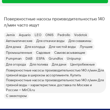
Поверхностные насосы производительностью 140
л/мин часто ищут
Jemix
Aquario
LEO
ONIS
Pedrollo
Vodotok
Автоматические
Для откачки воды
Для скважины
Для дома
Для колодца
Для чистой воды
Лучшие
Промышленные
Садовые
Самовсасывающие
Pumpman
DAB
ESPA
Grundfos
Unipump
Для огорода
Для полива
Для дачи
Центробежные
Поверхностные насосы производительностью 140 л/мин Для
грязной воды в широком ассортименте. Купить
Поверхностные насосы производительностью 140 л/мин Для
грязной воды – характеристики, доставка по Москве и
России — MirCli.ru
С эжектором