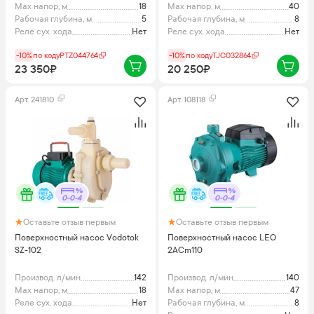
Max напор, м
18
Max напор, м
40
Рабочая глубина, м
5
Рабочая глубина, м
8
Реле сух. хода
Нет
Реле сух. хода
Нет
-10%
по коду
PTZ044764
-10%
по коду
TJC032864
23 350₽
20 250₽
Арт.
241810
Арт.
108118
0-0-4
0-0-4
Оставьте отзыв первым
Оставьте отзыв первым
Поверхностный насос Vodotok
Поверхностный насос LEO
SZ-102
2ACm110
Производ. л/мин
142
Производ. л/мин
140
Max напор, м
18
Max напор, м
47
Реле сух. хода
Нет
Рабочая глубина, м
8