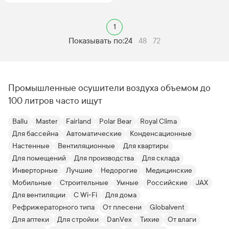
1
Показывать по:
24
48
72
Промышленные осушители воздуха объемом до
100 литров часто ищут
Ballu
Master
Fairland
Polar Bear
Royal Clima
Для бассейна
Автоматические
Конденсационные
Настенные
Вентиляционные
Для квартиры
Для помещений
Для производства
Для склада
Инверторные
Лучшие
Недорогие
Медицинские
Мобильные
Строительные
Умные
Российские
JAX
Для вентиляции
С Wi-Fi
Для дома
Рефрижераторного типа
От плесени
Globalvent
Для аптеки
Для стройки
DanVex
Тихие
От влаги