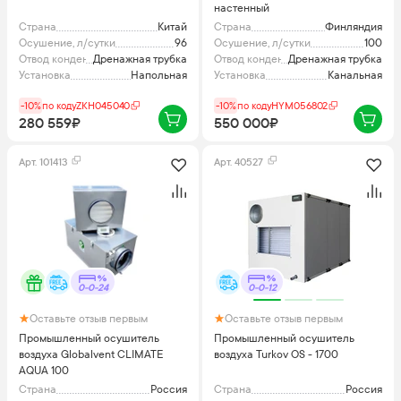
настенный
Страна
Китай
Страна
Финляндия
Осушение, л/сутки
96
Осушение, л/сутки
100
Отвод конденсата
Дренажная трубка
Отвод конденсата
Дренажная трубка
Установка
Напольная
Установка
Канальная
-10%
по коду
ZKH045040
-10%
по коду
HYM056802
280 559₽
550 000₽
Арт.
101413
Арт.
40527
0-0-24
0-0-12
Оставьте отзыв первым
Оставьте отзыв первым
Промышленный осушитель
Промышленный осушитель
воздуха Globalvent CLIMATE
воздуха Turkov OS - 1700
AQUA 100
Страна
Россия
Страна
Россия