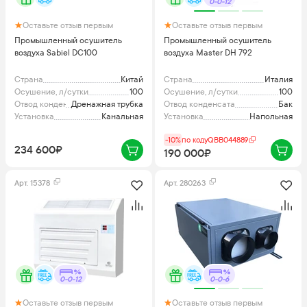
0-0-12
Оставьте отзыв первым
Оставьте отзыв первым
Промышленный осушитель
Промышленный осушитель
воздуха Sabiel DC100
воздуха Master DH 792
Страна
Китай
Страна
Италия
Осушение, л/сутки
100
Осушение, л/сутки
100
Отвод конденсата
Дренажная трубка
Отвод конденсата
Бак
Установка
Канальная
Установка
Напольная
-10%
по коду
QBB044889
234 600₽
190 000₽
Арт.
15378
Арт.
280263
0-0-12
0-0-6
Оставьте отзыв первым
Оставьте отзыв первым