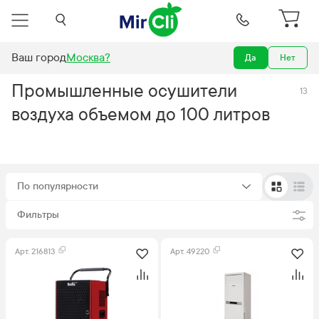
Ваш город
Москва
?
Да
Нет
сушители воздуха
Промышленные осушители воздуха
100 литров
Промышленные осушители
13
воздуха объемом до 100 литров
По популярности
Фильтры
Арт.
216813
Арт.
49220