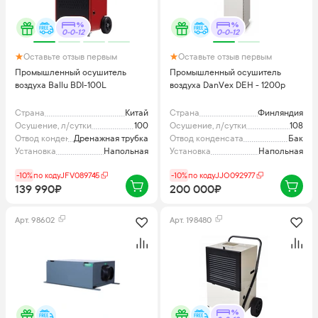
0-0-12
0-0-12
Оставьте отзыв первым
Оставьте отзыв первым
Промышленный осушитель
Промышленный осушитель
воздуха Ballu BDI-100L
воздуха DanVex DEH - 1200p
Страна
Китай
Страна
Финляндия
Осушение, л/сутки
100
Осушение, л/сутки
108
Отвод конденсата
Дренажная трубка
Отвод конденсата
Бак
Установка
Напольная
Установка
Напольная
-10%
по коду
JFV089745
-10%
по коду
JJO092977
139 990₽
200 000₽
Арт.
98602
Арт.
198480