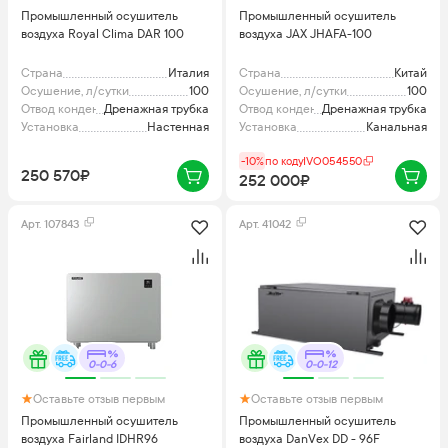
Промышленный осушитель
Промышленный осушитель
воздуха Royal Clima DAR 100
воздуха JAX JHAFA-100
Страна
Италия
Страна
Китай
Осушение, л/сутки
100
Осушение, л/сутки
100
Отвод конденсата
Дренажная трубка
Отвод конденсата
Дренажная трубка
Установка
Настенная
Установка
Канальная
-10%
по коду
IVO054550
250 570₽
252 000₽
Арт.
107843
Арт.
41042
0-0-6
0-0-12
Оставьте отзыв первым
Оставьте отзыв первым
Промышленный осушитель
Промышленный осушитель
воздуха Fairland IDHR96
воздуха DanVex DD - 96F