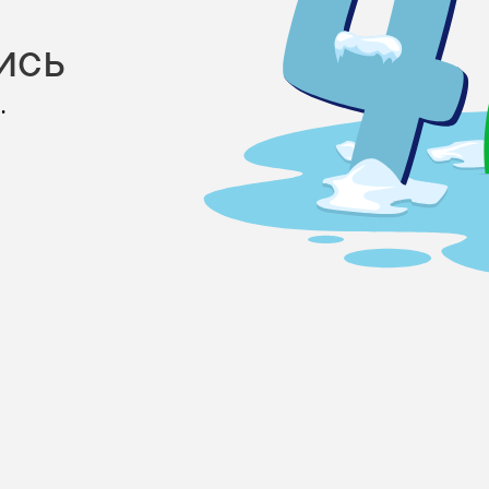
ись
.