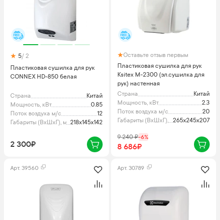
Оставьте отзыв первым
5
/ 2
Пластиковая сушилка для рук
Пластиковая сушилка для рук
Ksitex M-2300 (эл.сушилка для
CONNEX HD-850 белая
рук) настенная
Страна
Китай
Страна
Китай
Мощность, кВт
2.3
Мощность, кВт
0.85
Поток воздуха м/с
20
Поток воздуха м/с
12
Габариты (ВхШхГ), мм
265х245х207
Габариты (ВхШхГ), мм
218х145х142
9 240
₽
-
6
%
2 300₽
8 686₽
Арт.
39560
Арт.
30789