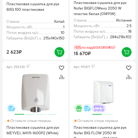
Пластиковая сушилка для рук
Пластиковая сушилка для рук
Nofer BIGFLOWevo 2050 W
BXG 100 пластиковая
пластик белая (01491.W)
Страна
Испания
Страна
Китай
Мощность, кВт
2.5
Мощность, кВт
1
Поток воздуха м/с
18
Поток воздуха м/с
10
Габариты (ВхШхГ), мм
284x218x102
Габариты (ВхШхГ), мм
215х140х150
-10%
по коду
DGK081040
2 623₽
15 670₽
Арт.
256130
Арт.
99471
0-0-12
Оставьте отзыв первым
Оставьте отзыв первым
Пластиковая сушилка для рук
Пластиковая сушилка для рук
MEYVEL MH11-1600P2 (White)
Nofer BIG FLOW 2050 W