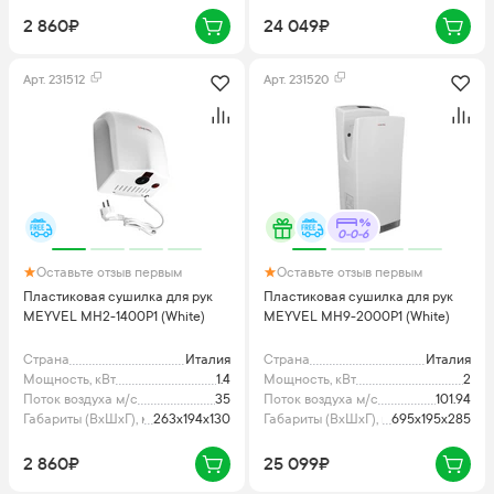
2 860₽
24 049₽
Арт.
231512
Арт.
231520
0-0-6
Оставьте отзыв первым
Оставьте отзыв первым
Пластиковая сушилка для рук
Пластиковая сушилка для рук
MEYVEL MH2-1400P1 (White)
MEYVEL MH9-2000P1 (White)
Страна
Италия
Страна
Италия
Мощность, кВт
1.4
Мощность, кВт
2
Поток воздуха м/с
35
Поток воздуха м/с
101.94
Габариты (ВхШхГ), мм
263x194x130
Габариты (ВхШхГ), мм
695x195x285
2 860₽
25 099₽