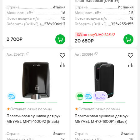
Пластмассовая (01461.W)
Страна
Италия
Страна
Испания
Мощность, кВт
1.6
Мощность, кВт
2.5
Поток воздуха м/с
40
Поток воздуха м/с
18
Габариты (ВхШхГ), мм
276x206x117
Габариты (ВхШхГ), мм
325х255х155
-10%
по коду
RJH013261
2 700₽
20 680₽
Арт.
256131
Арт.
280814
0-0-6
Оставьте отзыв первым
Оставьте отзыв первым
Пластиковая сушилка для рук
Пластиковая сушилка для рук
MEYVEL MH11-1600P2 (Black)
MEYVEL MH10-1800P1 (Black)
Страна
Италия
Страна
Италия
Мощность, кВт
1.6
Мощность, кВт
1.8