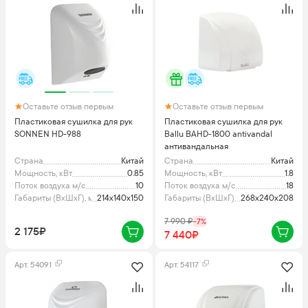
Оставьте отзыв первым
Оставьте отзыв первым
Пластиковая сушилка для рук
Пластиковая сушилка для рук
SONNEN HD-988
Ballu BAHD-1800 antivandal
антивандальная
Страна
Китай
Страна
Китай
Мощность, кВт
0.85
Мощность, кВт
1.8
Поток воздуха м/с
10
Поток воздуха м/с
18
Габариты (ВхШхГ), мм
214х140х150
Габариты (ВхШхГ), мм
268х240х208
7 990
₽
-
7
%
2 175₽
7 440₽
Арт.
54091
Арт.
54117