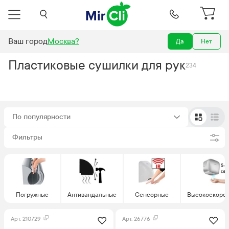
Ваш город
Москва
?
Да
Нет
Сушилки
Пластиковые сушилки для рук
Пластиковые сушилки для рук
234
По популярности
Фильтры
Погружные
Антивандальные
Сенсорные
Высокоскоро
Арт.
210729
Арт.
26776