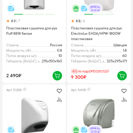
0-0-4
4.9
/ 7
4.8
/ 6
Пластиковая сушилка для рук
Пластиковая сушилка для рук
Puff 8814 белая
Electrolux EHDA/HPW-1800W
пластиковая
Страна
Россия
Страна
Швеция
Мощность, кВт
0.8
Мощность, кВт
1.8
Поток воздуха м/с
10
Поток воздуха м/с
60
Габариты (ВхШхГ), мм
215х150х160
Габариты (ВхШхГ), мм
325х295х171
-5%
по коду
DPE025212
2 490₽
9 300₽
Арт.
51282
Арт.
54118
0-0-4