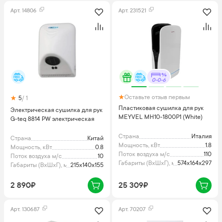
Арт.
14806
Арт.
231521
0-0-6
Оставьте отзыв первым
5
/ 1
Пластиковая сушилка для рук
Электрическая сушилка для рук
MEYVEL MH10-1800P1 (White)
G-teq 8814 PW электрическая
Страна
Италия
Страна
Китай
Мощность, кВт
1.8
Мощность, кВт
0.8
Поток воздуха м/с
110
Поток воздуха м/с
10
Габариты (ВхШхГ), мм
574x164x297
Габариты (ВхШхГ), мм
215х140х155
2 890₽
25 309₽
Арт.
130687
Арт.
70207