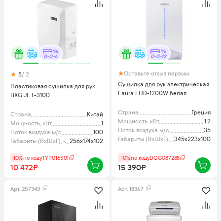
0-0-6
0-0-12
Оставьте отзыв первым
5
/ 2
Сушилка для рук электрическая
Пластиковая сушилка для рук
Faura FHD-1200W белая
BXG JET-3100
Страна
Греция
Страна
Китай
Мощность, кВт
1.2
Мощность, кВт
1
Поток воздуха м/с
35
Поток воздуха м/с
100
Габариты (ВхШхГ), мм
345х223х100
Габариты (ВхШхГ), мм
256х174х102
-10%
по коду
TYP016501
-10%
по коду
DQC087288
10 472₽
15 390₽
Арт.
257343
Арт.
18367