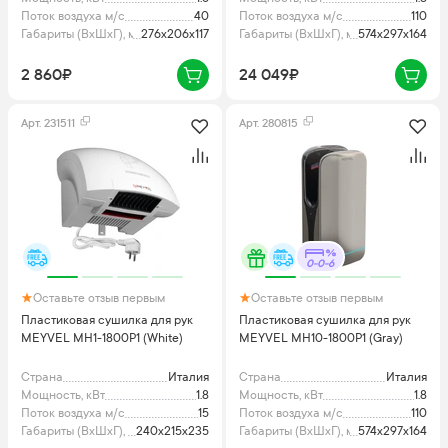
Поток воздуха м/с
40
Поток воздуха м/с
110
Габариты (ВхШхГ), мм
276x206x117
Габариты (ВхШхГ), мм
574x297x164
2 860₽
24 049₽
Арт.
231511
Арт.
280815
0-0-6
Оставьте отзыв первым
Оставьте отзыв первым
Пластиковая сушилка для рук
Пластиковая сушилка для рук
MEYVEL MH1-1800P1 (White)
MEYVEL MH10-1800P1 (Gray)
Страна
Италия
Страна
Италия
Мощность, кВт
1.8
Мощность, кВт
1.8
Поток воздуха м/с
15
Поток воздуха м/с
110
Габариты (ВхШхГ), мм
240x215x235
Габариты (ВхШхГ), мм
574x297x164