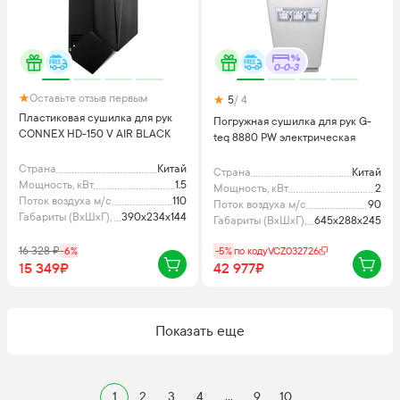
0-0-3
Оставьте отзыв первым
5
/ 4
Пластиковая сушилка для рук
Погружная сушилка для рук G-
CONNEX HD-150 V AIR BLACK
teq 8880 PW электрическая
Страна
Китай
Страна
Китай
Мощность, кВт
1.5
Мощность, кВт
2
Поток воздуха м/с
110
Поток воздуха м/с
90
Габариты (ВхШхГ), мм
390x234x144
Габариты (ВхШхГ), мм
645х288х245
16 328
₽
-
6
%
-5%
по коду
VCZ032726
15 349₽
42 977₽
Показать еще
1
2
3
4
...
9
10