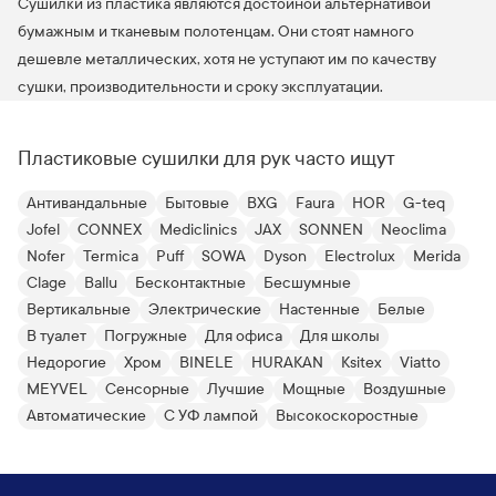
Сушилки из пластика являются достойной альтернативой
бумажным и тканевым полотенцам. Они стоят намного
дешевле металлических, хотя не уступают им по качеству
сушки, производительности и сроку эксплуатации.
Пластиковые сушилки для рук часто ищут
Антивандальные
Бытовые
BXG
Faura
HOR
G-teq
Jofel
CONNEX
Mediclinics
JAX
SONNEN
Neoclima
Nofer
Termica
Puff
SOWA
Dyson
Electrolux
Merida
Clage
Ballu
Бесконтактные
Бесшумные
Вертикальные
Электрические
Настенные
Белые
В туалет
Погружные
Для офиса
Для школы
Недорогие
Хром
BINELE
HURAKAN
Ksitex
Viatto
MEYVEL
Сенсорные
Лучшие
Мощные
Воздушные
Автоматические
С УФ лампой
Высокоскоростные