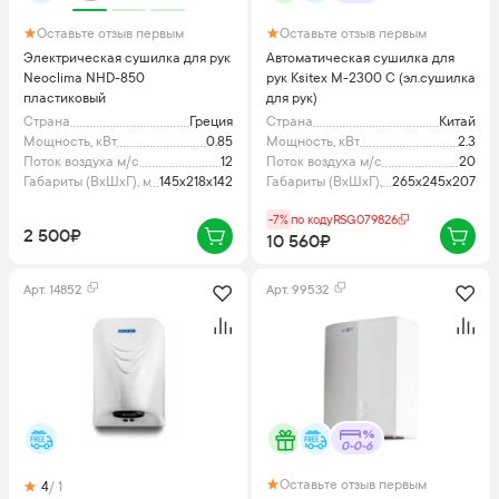
Оставьте отзыв первым
Оставьте отзыв первым
Электрическая сушилка для рук
Автоматическая сушилка для
Neoclima NHD-850
рук Ksitex M-2300 С (эл.сушилка
пластиковый
для рук)
Страна
Греция
Страна
Китай
Мощность, кВт
0.85
Мощность, кВт
2.3
Поток воздуха м/с
12
Поток воздуха м/с
20
Габариты (ВхШхГ), мм
145х218х142
Габариты (ВхШхГ), мм
265х245х207
-7%
по коду
RSG079826
2 500₽
10 560₽
Арт.
14852
Арт.
99532
0-0-6
Оставьте отзыв первым
4
/ 1