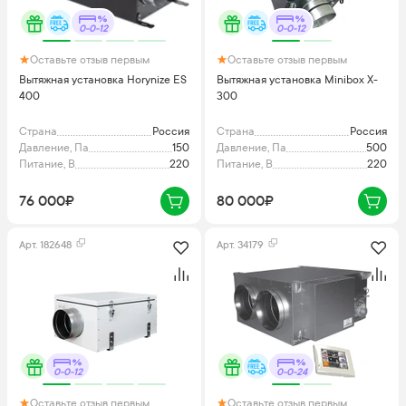
0-0-12
0-0-12
Оставьте отзыв первым
Оставьте отзыв первым
Вытяжная установка Horynize ES
Вытяжная установка Minibox X-
400
300
Страна
Россия
Страна
Россия
Давление, Па
150
Давление, Па
500
Питание, В
220
Питание, В
220
76 000₽
80 000₽
Арт.
182648
Арт.
34179
0-0-12
0-0-24
Оставьте отзыв первым
Оставьте отзыв первым