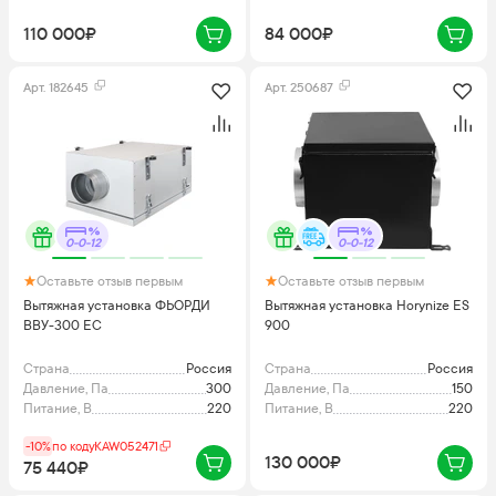
110 000₽
84 000₽
Арт.
182645
Арт.
250687
0-0-12
0-0-12
Оставьте отзыв первым
Оставьте отзыв первым
Вытяжная установка ФЬОРДИ
Вытяжная установка Horynize ES
ВВУ-300 ЕС
900
Страна
Россия
Страна
Россия
Давление, Па
300
Давление, Па
150
Питание, В
220
Питание, В
220
-10%
по коду
KAW052471
130 000₽
75 440₽