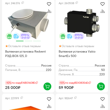
Арт.
246376
Арт.
260508
0-0-12
0-0-12
Оставьте отзыв первым
Оставьте отзыв первым
Вытяжная установка Redvent
Вытяжная установка Vakio
РЭД-BOX-125, D
SmartEx 500
Страна
Россия
Страна
Россия
Питание, В
220
Давление, Па
50
Питание, В
220
-10%
по коду
ENB016080
-10%
по коду
BDI083560
25 000₽
59 900₽
Арт.
221199
Арт.
182647