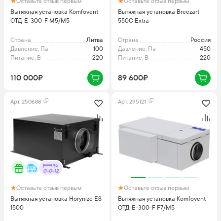
Оставьте отзыв первым
Оставьте отзыв первым
Вытяжная установка Komfovent
Вытяжная установка Breezart
ОТД-E-300-F M5/M5
550C Extra
Страна
Литва
Страна
Россия
Давление, Па
100
Давление, Па
450
Питание, В
220
Питание, В
220
110 000₽
89 600₽
Арт.
250688
Арт.
295121
0-0-12
Оставьте отзыв первым
Оставьте отзыв первым
Вытяжная установка Horynize ES
Вытяжная установка Komfovent
1500
ОТД-E-300-F F7/M5