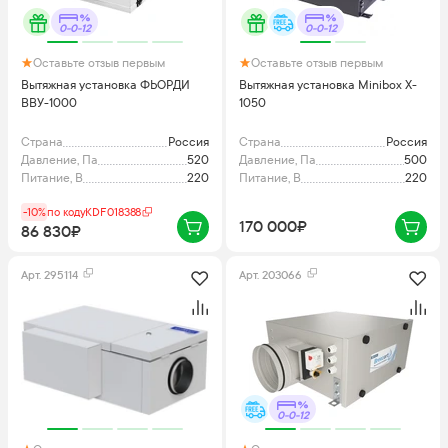
0-0-12
0-0-12
Оставьте отзыв первым
Оставьте отзыв первым
Вытяжная установка ФЬОРДИ
Вытяжная установка Minibox X-
ВВУ-1000
1050
Страна
Россия
Страна
Россия
Давление, Па
520
Давление, Па
500
Питание, В
220
Питание, В
220
-10%
по коду
KDF018388
170 000₽
86 830₽
Арт.
295114
Арт.
203066
0-0-12