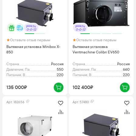
0-0-12
0-0-12
Оставьте отзыв первым
Оставьте отзыв первым
Вытяжная установка Minibox X-
Вытяжная установка
850
Ventmachine Colibri EV650
Страна
Россия
Страна
Россия
Давление, Па
550
Давление, Па
660
Питание, В
220
Питание, В
220
135 000₽
102 400₽
Арт.
182656
Арт.
57480