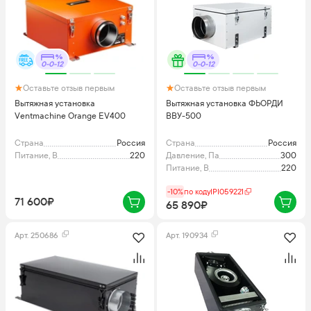
0-0-12
0-0-12
Оставьте отзыв первым
Оставьте отзыв первым
Вытяжная установка
Вытяжная установка ФЬОРДИ
Ventmachine Orange EV400
ВВУ-500
Страна
Россия
Страна
Россия
Питание, В
220
Давление, Па
300
Питание, В
220
-10%
по коду
IPI059221
71 600₽
65 890₽
Арт.
250686
Арт.
190934