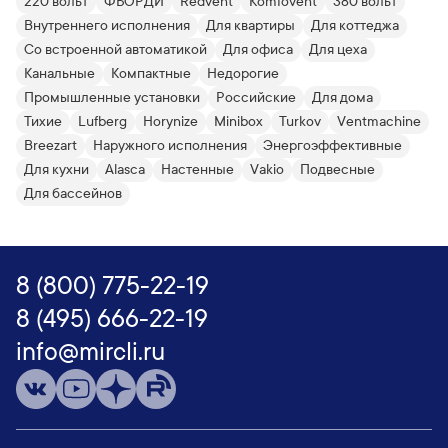
220 вольт
ФЬОРДИ
Redvent
Komfovent
380 вольт
Внутреннего исполнения
Для квартиры
Для коттеджа
Со встроенной автоматикой
Для офиса
Для цеха
Канальные
Компактные
Недорогие
Промышленные установки
Российские
Для дома
Тихие
Lufberg
Horynize
Minibox
Turkov
Ventmachine
Breezart
Наружного исполнения
Энергоэффективные
Для кухни
Alasca
Настенные
Vakio
Подвесные
Для бассейнов
8 (800) 775-22-19
8 (495) 666-22-19
info@mircli.ru