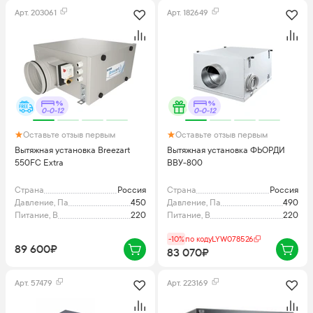
Арт.
203061
Арт.
182649
0-0-12
0-0-12
Оставьте отзыв первым
Оставьте отзыв первым
Вытяжная установка Breezart
Вытяжная установка ФЬОРДИ
550FC Extra
ВВУ-800
Страна
Россия
Страна
Россия
Давление, Па
450
Давление, Па
490
Питание, В
220
Питание, В
220
-10%
по коду
LYW078526
89 600₽
83 070₽
Арт.
57479
Арт.
223169