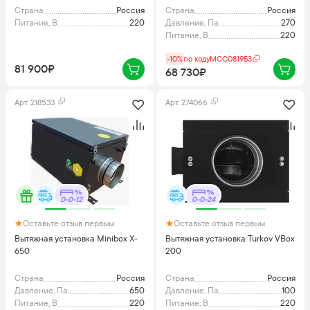
Страна
Россия
Страна
Россия
Питание, В
220
Давление, Па
270
Питание, В
220
-10%
по коду
MCC081953
81 900₽
68 730₽
Арт.
218533
Арт.
274066
0-0-12
0-0-24
Оставьте отзыв первым
Оставьте отзыв первым
Вытяжная установка Minibox X-
Вытяжная установка Turkov VBox
650
200
Страна
Россия
Страна
Россия
Давление, Па
650
Давление, Па
100
Питание, В
220
Питание, В
220