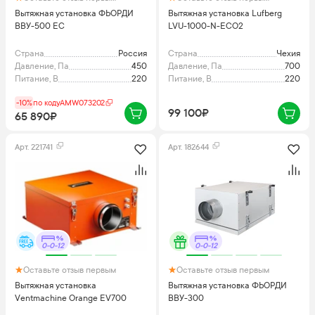
Вытяжная установка ФЬОРДИ
Вытяжная установка Lufberg
ВВУ-500 ЕС
LVU-1000-N-ECO2
Страна
Россия
Страна
Чехия
Давление, Па
450
Давление, Па
700
Питание, В
220
Питание, В
220
-10%
по коду
AMW073202
99 100₽
65 890₽
Арт.
221741
Арт.
182644
0-0-12
0-0-12
Оставьте отзыв первым
Оставьте отзыв первым
Вытяжная установка
Вытяжная установка ФЬОРДИ
Ventmachine Orange EV700
ВВУ-300