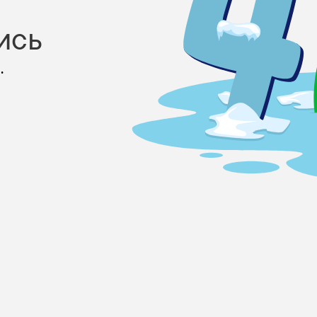
ись
.