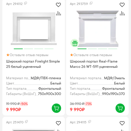
Арт.
294112
Арт.
293759
Оставьте отзыв первым
Оставьте отзыв первым
Широкий портал Firelight Simple
Широкий портал Real-Flame
25 белый уцененный
Marco 26 WT-591 уцененный
Материал портала
МДФ/ПВХ-пленка
Материал портала
МДФ/Эмаль
Цвет
Белый
Цвет
Белый
Тип портала
Фронтальный
Тип портала
Фронтальный
Габариты (ВхШхГ), мм
750x900x300
Габариты (ВхШхГ), мм
990х1190х370
19 990
₽
-
50
%
36 990
₽
-
73
%
9 990₽
9 990₽
Арт.
251470
Арт.
294115