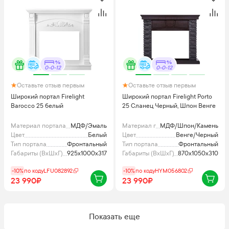
0-0-12
0-0-12
Оставьте отзыв первым
Оставьте отзыв первым
Широкий портал Firelight
Широкий портал Firelight Porto
Barocco 25 белый
25 Сланец Черный, Шпон Венге
Материал портала
МДФ/Эмаль
Материал портала
МДФ/Шпон/Камень
Цвет
Белый
Цвет
Венге/Черный
Тип портала
Фронтальный
Тип портала
Фронтальный
Габариты (ВхШхГ), мм
925x1000x317
Габариты (ВхШхГ), мм
870х1050х310
-10%
по коду
LFU082892
-10%
по коду
HYM056802
23 990₽
23 990₽
Показать еще