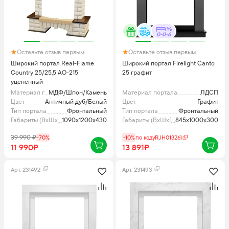
0-0-6
Оставьте отзыв первым
Оставьте отзыв первым
Широкий портал Real-Flame
Широкий портал Firelight Canto
Country 25/25,5 АО-215
25 графит
уцененный
Материал портала
МДФ/Шпон/Камень
Материал портала
ЛДСП
Цвет
Античный дуб/Белый
Цвет
Графит
Тип портала
Фронтальный
Тип портала
Фронтальный
Габариты (ВхШхГ), мм
1090х1200х430
Габариты (ВхШхГ), мм
845x1000x300
39 990
₽
-
70
%
-10%
по коду
RJH013261
11 990₽
13 891₽
Арт.
231492
Арт.
231493