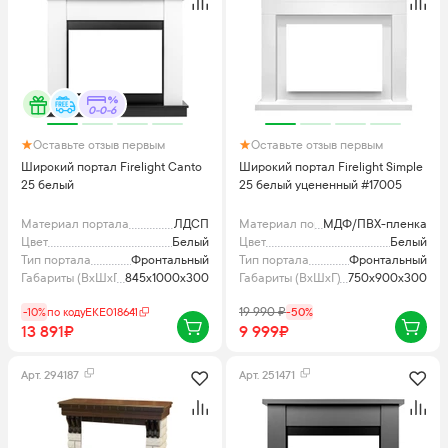
0-0-6
Оставьте отзыв первым
Оставьте отзыв первым
Широкий портал Firelight Canto
Широкий портал Firelight Simple
25 белый
25 белый уцененный #17005
Материал портала
ЛДСП
Материал портала
МДФ/ПВХ-пленка
Цвет
Белый
Цвет
Белый
Тип портала
Фронтальный
Тип портала
Фронтальный
Габариты (ВхШхГ), мм
845x1000x300
Габариты (ВхШхГ), мм
750x900x300
-10%
по коду
EKE018641
19 990
₽
-
50
%
13 891₽
9 999₽
Арт.
294187
Арт.
251471