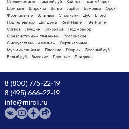
Столы-камины
Темный дуб
Хай Тек
Темный орех
Шампань
Широкие
Венге
Jupiter
Бежевые
Орех
Фронтальные
Элитные
С полками
Дуб
Elford
Под телевизор
Для дома
Real-Flame
InterFlame
Corsica
Лучшие
Открытые
Под мрамор
С реалистичным пламенем
Российские
С искусственным камнем
Вертикальные
Мультимедийные
Плоские
Dimplex
Беленый дуб
Белый дуб
Высокие
Длинные
Для дачи
8 (800) 775-22-19
8 (495) 666-22-19
info@mircli.ru