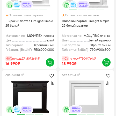
0-0-12
0-0-12
Оставьте отзыв первым
Оставьте отзыв первым
Широкий портал Firelight Simple
Широкий портал Firelight Simple
25 белый
25 белый мрамор
Материал портала
МДФ/ПВХ-пленка
Материал портала
МДФ/ПВХ-пленка
Цвет
Белый
Цвет
Белый мрамор
Тип портала
Фронтальный
Тип портала
Фронтальный
Габариты (ВхШхГ), мм
750x900x300
Габариты (ВхШхГ), мм
750x900x300
-10%
по коду
ZRM072664
-10%
по коду
PTZ044764
16 990₽
18 990₽
Арт.
238101
Арт.
67403
0-0-12
0-0-12