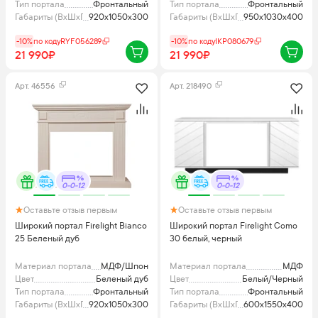
Тип портала
Фронтальный
Тип портала
Фронтальный
Габариты (ВхШхГ), мм
920x1050x300
Габариты (ВхШхГ), мм
950x1030x400
-10%
по коду
RYF056289
-10%
по коду
IKP080679
21 990₽
21 990₽
Арт.
46556
Арт.
218490
0-0-12
0-0-12
Оставьте отзыв первым
Оставьте отзыв первым
Широкий портал Firelight Bianco
Широкий портал Firelight Como
25 Беленый дуб
30 белый, черный
Материал портала
МДФ/Шпон
Материал портала
МДФ
Цвет
Беленый дуб
Цвет
Белый/Черный
Тип портала
Фронтальный
Тип портала
Фронтальный
Габариты (ВхШхГ), мм
920x1050x300
Габариты (ВхШхГ), мм
600x1550x400