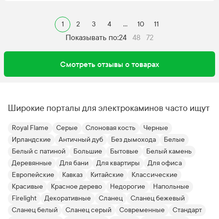
1
2
3
4
...
10
11
Показывать по:
24
48
72
Смотреть отзывы о товарах
Широкие порталы для электрокаминов часто ищут
Royal Flame
Серые
Слоновая кость
Черные
Ирландские
Античный дуб
Без дымохода
Белые
Белый с патиной
Большие
Бытовые
Белый камень
Деревянные
Для бани
Для квартиры
Для офиса
Европейские
Кавказ
Китайские
Классические
Красивые
Красное дерево
Недорогие
Напольные
Firelight
Декоративные
Сланец
Сланец бежевый
Сланец белый
Сланец серый
Современные
Стандарт