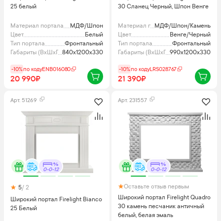
25 белый
30 Сланец Черный, Шпон Венге
Материал портала
МДФ/Шпон
Материал портала
МДФ/Шпон/Камень
Цвет
Белый
Цвет
Венге/Черный
Тип портала
Фронтальный
Тип портала
Фронтальный
Габариты (ВхШхГ), мм
840x1200x330
Габариты (ВхШхГ), мм
990х1200х330
-10%
по коду
ENB016080
-10%
по коду
LRS028767
20 990₽
21 390₽
Арт.
51269
Арт.
231557
0-0-12
0-0-12
Оставьте отзыв первым
5
/ 2
Широкий портал Firelight Quadro
Широкий портал Firelight Bianco
30 камень песчаник античный
25 Белый
белый, белая эмаль