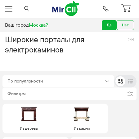
Ваш город
Москва
?
Да
Нет
талы для электрокаминов
Широкие порталы для электрокаминов
Широкие порталы для
244
электрокаминов
По популярности
Фильтры
Из дерева
Из камня