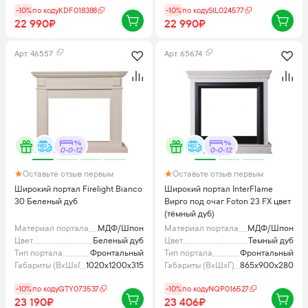
-10%
по коду
KDF018388
-10%
по коду
SIL024577
22 990₽
22 990₽
Арт.
46557
Арт.
65674
0-0-12
0-0-12
Оставьте отзыв первым
Оставьте отзыв первым
Широкий портал Firelight Bianco
Широкий портал InterFlame
30 Беленый дуб
Вирго под очаг Foton 23 FX цвет
(тёмный дуб)
Материал портала
МДФ/Шпон
Материал портала
МДФ/Шпон
Цвет
Беленый дуб
Цвет
Темный дуб
Тип портала
Фронтальный
Тип портала
Фронтальный
Габариты (ВхШхГ), мм
1020х1200х315
Габариты (ВхШхГ), мм
865х900х280
-10%
по коду
GTY073537
-10%
по коду
NQP016527
23 190₽
23 406₽