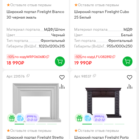
Оставьте отзыв первым
Оставьте отзыв первым
Широкий портал Firelight Bianco
Широкий портал Firelight Cubo
30 черная эмаль
25 Белый
Материал портала
МДФ/Шпон
Материал портала
МДФ
Цвет
Черный
Цвет
Белый
Тип портала
Фронтальный
Тип портала
Фронтальный
Габариты (ВхШхГ), мм
1020x1200x315
Габариты (ВхШхГ), мм
955x1000x250
-10%
по коду
WRP060680
-10%
по коду
LFU082892
18 990₽
19 990₽
Арт.
231576
Арт.
98537
0-0-12
0-0-12
Оставьте отзыв первым
Оставьте отзыв первым
Широкий портал Firelight Stretto
Широкий портал Firelight Porto