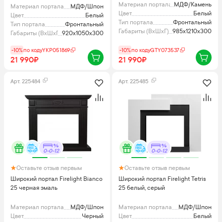
Материал портала
МДФ/Камень
Материал портала
МДФ/Шпон
Цвет
Белый
Цвет
Белый
Тип портала
Фронтальный
Тип портала
Фронтальный
Габариты (ВхШхГ), мм
985x1210x300
Габариты (ВхШхГ), мм
920х1050х300
-10%
по коду
YKP051869
-10%
по коду
GTY073537
21 990₽
21 990₽
Арт.
225484
Арт.
225485
0-0-12
0-0-12
Оставьте отзыв первым
Оставьте отзыв первым
Широкий портал Firelight Bianco
Широкий портал Firelight Tetris
25 черная эмаль
25 белый, серый
Материал портала
МДФ/Шпон
Материал портала
МДФ/Шпон
Цвет
Черный
Цвет
Белый