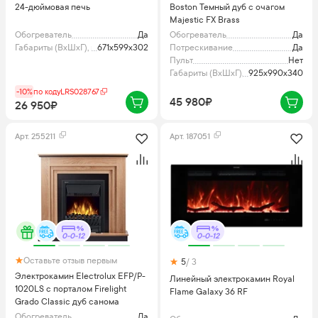
24-дюймовая печь
Boston Темный дуб с очагом
Majestic FX Brass
Обогреватель
Да
Обогреватель
Да
Габариты (ВхШхГ), мм
671x599x302
Потрескивание
Да
Пульт
Нет
Габариты (ВхШхГ), мм
925х990х340
-10%
по коду
LRS028767
45 980₽
26 950₽
Арт.
255211
Арт.
187051
0-0-12
0-0-12
Оставьте отзыв первым
5
/ 3
Электрокамин Electrolux EFP/P-
Линейный электрокамин Royal
1020LS с порталом Firelight
Flame Galaxy 36 RF
Grado Classic дуб санома
Обогреватель
Да