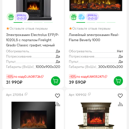
0-0-12
0-0-12
Оставьте отзыв первым
Оставьте отзыв первым
Электрокамин Electrolux EFP/P-
Линейный электрокамин Real-
1020LS с порталом Firelight
Flame Beverly 1000
Grado Classic графит, черный
Обогреватель
Да
Обогреватель
Нет
Потрескивание
Да
Потрескивание
Да
Пульт
Да
Пульт
Да
Габариты (ВхШхГ), мм
1000x900x320
Габариты (ВхШхГ), мм
300х1000х200
-10%
по коду
DJA081726
-10%
по коду
KAW052471
31 990₽
39 590₽
Арт.
270154
Арт.
109902