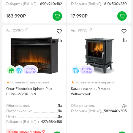
Габариты (ВхШхГ), мм
690х940х182
Габариты (ВхШхГ), мм
610x500x230
183 990₽
17 990₽
Арт.
253173
Арт.
99728
0-0-12
0-0-12
Оставьте отзыв первым
Оставьте отзыв первым
Очаг Electrolux Sphere Plus
Каминная печь Dimplex
EFP/P-2720RLS N
Willowbrook
Обогреватель
Да
Обогреватель
Да
Потрескивание
Да
Габариты (ВхШхГ), мм
582x440x305
Пульт
Да
Габариты (ВхШхГ), мм
427x584x188
-10%
по коду
KAB011069