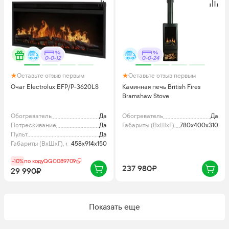
0-0-12
0-0-24
Оставьте отзыв первым
Оставьте отзыв первым
Очаг Electrolux EFP/P-3620LS
Каминная печь British Fires
Bramshaw Stove
Обогреватель
Да
Обогреватель
Да
Потрескивание
Да
Габариты (ВхШхГ), мм
780x400x310
Пульт
Да
Габариты (ВхШхГ), мм
458x914x150
-10%
по коду
QGC089709
237 980₽
29 990₽
Показать еще