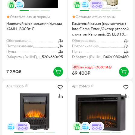
0-0-12
Оставьте отзыв первым
Оставьте отзыв первым
Навесной электрокамин Умница
Каменный камин (портал+очаг)
КАМН-1800Вт-Л
InterFlame Exter /Экстер угловой
с очагом Panoramic 25 LED FX
QZ
Обогреватель
Да
Обогреватель
Да
Потрескивание
Да
Потрескивание
Да
Пульт
Да
Пульт
Да
Габариты (ВхШхГ), мм
520x660x95
Габариты (ВхШхГ), мм
1340x1080x460
-10%
по коду
EFO060114
7 290₽
69 400₽
Арт.
118056
Арт.
251478
0-0-12
0-0-12