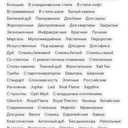
Большие
В скандинавском стиле
В стиле лофт
Встраиваемые
В стиле шале
Белый камень
Беленый дуб
Панорамные
Для бани
Для сауны
Жаропрочные
Декоративные
Для квартиры
Закрытые
Экономичные
Инфракрасные
Красные
Лучшие
Марсель
Мультимедийные
Настенные
Недорогие
Искусственные
Под мрамор
Для дачи
Для офиса
Дуб
Сланец бежевый
Сланец белый
Сланец серый
Со стеклом
С реалистичным пламенем
Стеклянные
Столы-камины
Темный дуб
Фронтальные
Хай Тек
Тумбы
С парогенератором
Шампань
Широкие
Стандарт
Слоновая кость
Элитные
Российские
На ножках
Jupiter
Led
Real-Flame
Sappfire
С пультом
Opti-Myst
С воздушным отоплением
Glenrich
Royal Flame
Royal Thermo
Умница
Китайские
Современные
Стальные
Majestic
Мраморные
Для дома
Венге
Сланец
Европейские
Кавказ
Классические
Античный дуб
Без дымохода
Напольные