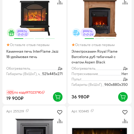
0-0-12
0-0-24
Оставьте отзыв первым
Оставьте отзыв первым
Каминная печь InterFlame Jazz
Электрокамин Royal Flame
18-дюймовая печь
Barcelona дуб табачный с
очагом Aspen Black
Обогреватель
Да
Обогреватель
Да
Габариты (ВхШхГ), мм
521x445x271
Потрескивание
Нет
Пульт
Да
Габариты (ВхШхГ), мм
960x880x350
-10%
по коду
IRT023790
36 980₽
19 900₽
Арт.
255219
Арт.
103445