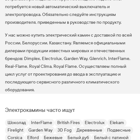
потребуется новый автоматический выключатель и
электропроводка. Обязательно следуйте инструкциям
производителя, приведенным в руководстве по продукту.
У нас можно купить электрический камин с доставкой по всей
России, Белоруссии, Казахстану. Являемся официальными
дилерами продукции известных мировых и отечественных
брендов: Dimplex, Electrolux, Garden Way, Glenrich, InterFlame,
Real-Flame, Royal Clima, Royal Flame. Осуществляем полный
цикл услуг от проектирования до ввода в эксплуатацию и
последующего сервисного различного климатического
оборудования.
Электрокамины часто ищут
Шоколад
InterFlame
British Fires
Electrolux
Elekam
Firelight
Garden Way
3D Fog
Деревянные
Подвесные
Corsica
Elford
Бежевые
Белый дуб
Белый с патиной