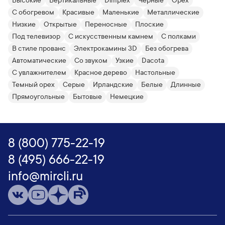
Высокие
Вертикальные
Dimplex
Черные
Орех
С обогревом
Красивые
Маленькие
Металлические
Низкие
Открытые
Переносные
Плоские
Под телевизор
С искусственным камнем
С полками
В стиле прованс
Электрокамины 3D
Без обогрева
Автоматические
Со звуком
Узкие
Dacota
С увлажнителем
Красное дерево
Настольные
Темный орех
Серые
Ирландские
Белые
Длинные
Прямоугольные
Бытовые
Немецкие
8 (800) 775-22-19
8 (495) 666-22-19
info@mircli.ru