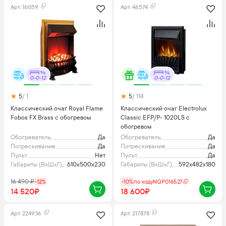
Арт.
16059
Арт.
46574
0-0-12
0-0-12
5
/ 1
5
/ 114
Классический очаг Royal Flame
Классический очаг Electrolux
Fobos FX Brass с обогревом
Classic EFP/P- 1020LS с
обогревом
Обогреватель
Да
Обогреватель
Да
Потрескивание
Да
Потрескивание
Да
Пульт
Нет
Пульт
Да
Габариты (ВхШхГ), мм
610x500x230
Габариты (ВхШхГ), мм
592x482x180
16 490
₽
-
12
%
-10%
по коду
NQP016527
14 520₽
18 600₽
Арт.
224936
Арт.
217878