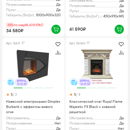
Обогреватель
Да
Потрескивание
Да
Потрескивание
Да
Пульт
Да
Пульт
Да
Габариты (ВхШхГ), мм
1000x900x320
Габариты (ВхШхГ), мм
450х910х145
-10%
по коду
SKJ031378
41 590₽
34 580₽
Арт.
12611
Арт.
16060
0-0-12
0-0-12
5
/ 2
5
/ 4
Навесной электрокамин Dimplex
Классический очаг Royal Flame
Burbank с эффектом живого
Majestic FX Black с кованой
огня
решеткой
Обогреватель
Да
Обогреватель
Да
Потрескивание
Нет
Потрескивание
Да
Пульт
Да
Пульт
Нет