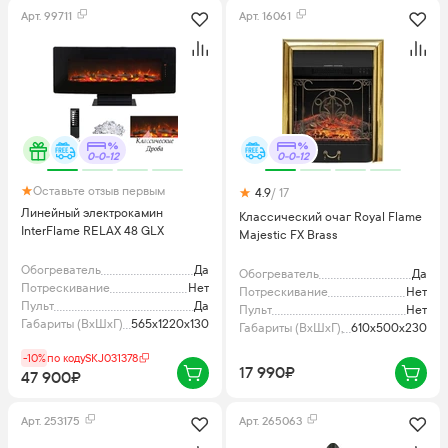
Арт.
99711
Арт.
16061
0-0-12
0-0-12
Оставьте отзыв первым
4.9
/ 17
Линейный электрокамин
Классический очаг Royal Flame
InterFlame RELAX 48 GLX
Majestic FX Brass
Обогреватель
Да
Обогреватель
Да
Потрескивание
Нет
Потрескивание
Нет
Пульт
Да
Пульт
Нет
Габариты (ВхШхГ), мм
565х1220х130
Габариты (ВхШхГ), мм
610x500x230
-10%
по коду
SKJ031378
17 990₽
47 900₽
Арт.
253175
Арт.
265063