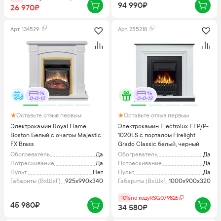
94 990₽
26 970₽
Арт.
134529
Арт.
255218
0-0-12
0-0-12
Оставьте отзыв первым
Оставьте отзыв первым
Электрокамин Royal Flame
Электрокамин Electrolux EFP/P-
Boston Белый с очагом Majestic
1020LS с порталом Firelight
FX Brass
Grado Classic белый, черный
Обогреватель
Да
Обогреватель
Да
Потрескивание
Да
Потрескивание
Да
Пульт
Нет
Пульт
Да
Габариты (ВхШхГ), мм
925х990х340
Габариты (ВхШхГ), мм
1000x900x320
-10%
по коду
RSG079826
45 980₽
34 580₽