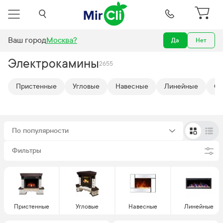
Ваш город
Москва
?
Да
Нет
Камины и печи
Электрокамины
Электрокамины
2655
Пристенные
Угловые
Навесные
Линейные
Оч
По популярности
Фильтры
Пристенные
Угловые
Навесные
Линейные