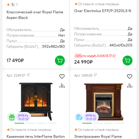
Оставьте отзыв первым
5
/ 1
Очаг Electrolux EFP/P-2520LS N
Классический очаг Royal Flame
Aspen Black
Обогреватель
Да
Обогреватель
Да
Потрескивание
Да
Потрескивание
Нет
Пульт
Да
Пульт
Да
Габариты (ВхШхГ), мм
442x610x205
Габариты (ВхШхГ), мм
592х482х180
-10%
по коду
KJO051577
17 490₽
24 990₽
Арт.
224937
Арт.
134528
0-0-12
0-0-12
Оставьте отзыв первым
Оставьте отзыв первым
Каминная печь InterFlame Barton
Электрокамин Royal Flame