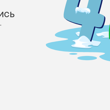
ись
.