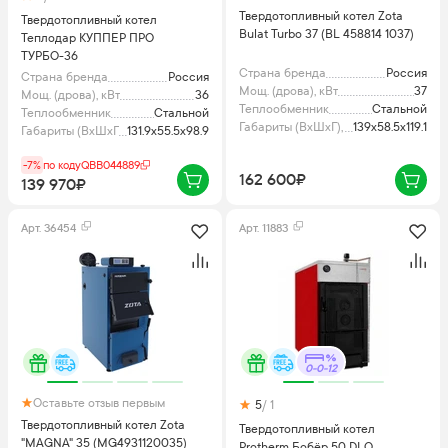
Твердотопливный котел Zota
Твердотопливный котел
Bulat Turbo 37 (BL 458814 1037)
Теплодар КУППЕР ПРО
ТУРБО-36
Страна бренда
Россия
Страна бренда
Россия
Мощ. (дрова), кВт
37
Мощ. (дрова), кВт
36
Теплообменник
Стальной
Теплообменник
Стальной
Габариты (ВхШхГ), см
139x58.5x119.1
Габариты (ВхШхГ), см
131.9x55.5x98.9
-7%
по коду
QBB044889
162 600₽
139 970₽
Арт.
36454
Арт.
11883
0-0-12
Оставьте отзыв первым
5
/ 1
Твердотопливный котел Zota
Твердотопливный котел
"MAGNA" 35 (MG4931120035)
Protherm Бобёр 50 DLO