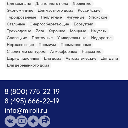
Для комнаты
Для теплого пола
Дровяные
Экономичные
Для частного дома
Российские
Турбированные
Пеллетные
Чугунные
Японские
Стальные
Энергосберегающие
Ecosystem
Трехходовые
Zota
Хорошие
Мощные
На углях
Словацкие
Проточные
Универсальные
Недорогие
Нержавеющие
Премиум
Промышленные
С водяным контуром
Атмосферные
Надежные
Циркуляционные
Для дома
Автоматические
Для дачи
Для деревянного дома
8 (800) 775-22-19
8 (495) 666-22-19
info@mircli.ru