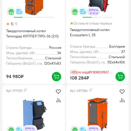
0-0-6
Оставьте отзыв первым
5
/ 5
Твердотопливный котел
Твердотопливный котел
Ecosystem L 35
Теплодар КУППЕР ПРО-36 (2.0)
Страна бренда
Болгария
Страна бренда
Россия
Мощ. (дрова), кВт
37
Мощ. (дрова), кВт
36
Теплообменник
Стальной
Теплообменник
Стальной
Габариты (ВхШхГ), см
112x64x106
Габариты (ВхШхГ), см
120x47x83
-10%
по коду
BYS080378
94 980₽
108 284₽
Арт.
97033
Арт.
247086