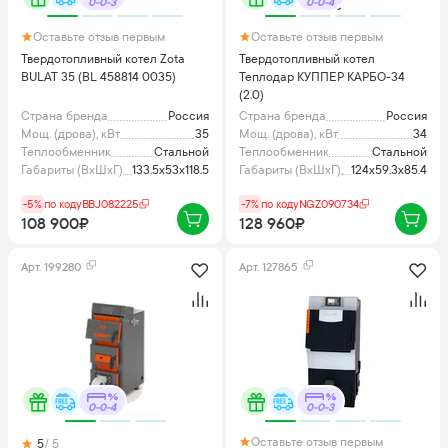
0-0-3
0-0-4
Оставьте отзыв первым
Оставьте отзыв первым
Твердотопливный котел Zota
Твердотопливный котел
BULAT 35 (BL 458814 0035)
Теплодар КУППЕР КАРБО-34
(2.0)
Страна бренда
Россия
Страна бренда
Россия
Мощ. (дрова), кВт
35
Мощ. (дрова), кВт
34
Теплообменник
Стальной
Теплообменник
Стальной
Габариты (ВхШхГ), см
133.5x53x118.5
Габариты (ВхШхГ), см
124x59.3x85.4
-5%
по коду
BBJ082225
-7%
по коду
NGZ090734
108 900₽
128 960₽
Арт.
199280
Арт.
127865
0-0-4
0-0-3
Оставьте отзыв первым
5
/ 5