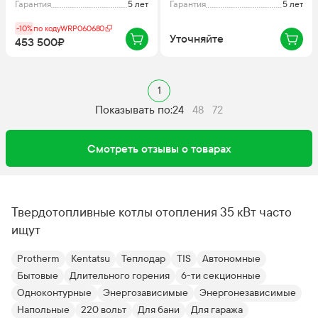
Гарантия
5 лет
Гарантия
5 лет
-10%
по коду
WRP060680
Уточняйте
453 500₽
1
Показывать по:
24
48
72
Смотреть отзывы о товарах
Твердотопливные котлы отопления 35 кВт часто
ищут
Protherm
Kentatsu
Теплодар
TIS
Автономные
Бытовые
Длительного горения
6-ти секционные
Одноконтурные
Энергозависимые
Энергонезависимые
Напольные
220 вольт
Для бани
Для гаража