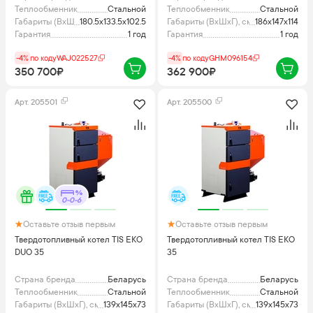
Теплообменник
Стальной
Теплообменник
Стальной
Габариты (ВхШхГ), см
180.5x133.5x102.5
Габариты (ВхШхГ), см
186x147x114
Гарантия
1 год
Гарантия
1 год
-4%
по коду
WAJ022527
-4%
по коду
GHM096154
350 700₽
362 900₽
Арт.
205501
Арт.
205500
0-0-6
Оставьте отзыв первым
Оставьте отзыв первым
Твердотопливный котел TIS EKO
Твердотопливный котел TIS EKO
DUO 35
35
Страна бренда
Беларусь
Страна бренда
Беларусь
Теплообменник
Стальной
Теплообменник
Стальной
Габариты (ВхШхГ), см
139x145x73
Габариты (ВхШхГ), см
139x145x73