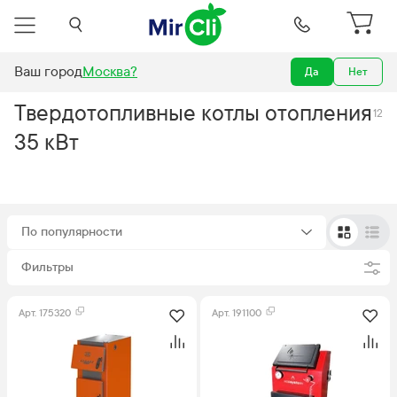
Ваш город
Москва
?
Да
Нет
Отопление
Котлы
Котлы отопления на твердом топливе
30 кВт
Твердотопливные котлы отопления
12
35 кВт
По популярности
Фильтры
Арт.
175320
Арт.
191100