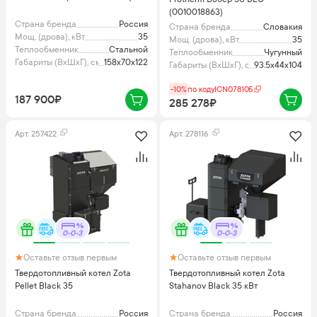
(0010018863)
Страна бренда
Россия
Страна бренда
Словакия
Мощ. (дрова), кВт
35
Мощ. (дрова), кВт
35
Теплообменник
Стальной
Теплообменник
Чугунный
Габариты (ВхШхГ), см
158x70x122
Габариты (ВхШхГ), см
93.5x44x104
-10%
по коду
ICN078105
187 900₽
285 278₽
Арт.
257422
Арт.
278116
0-0-3
0-0-3
Оставьте отзыв первым
Оставьте отзыв первым
Твердотопливный котел Zota
Твердотопливный котел Zota
Pellet Black 35
Stahanov Black 35 кВт
Страна бренда
Россия
Страна бренда
Россия