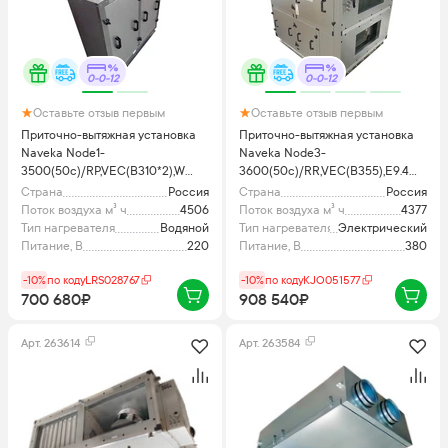
0-0-12
0-0-12
Оставьте отзыв первым
Оставьте отзыв первым
Приточно-вытяжная установка
Приточно-вытяжная установка
Naveka Node1-
Naveka Node3-
3500(50c)/RP,VEC(B310*2),W
3600(50c)/RR,VEC(B355),E9.4
Vertical
Classic с пультом TS4
Страна
Россия
Страна
Россия
Поток воздуха м³ ч
4506
Поток воздуха м³ ч
4377
Тип нагревателя
Водяной
Тип нагревателя
Электрический
Питание, В
220
Питание, В
380
-10%
по коду
LRS028767
-10%
по коду
KJO051577
700 680₽
908 540₽
Арт.
263614
Арт.
263584