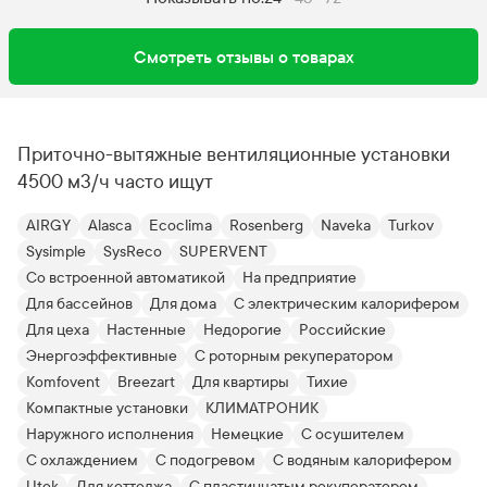
Смотреть отзывы о товарах
Приточно-вытяжные вентиляционные установки
4500 м3/ч часто ищут
AIRGY
Alasca
Ecoclima
Rosenberg
Naveka
Turkov
Sysimple
SysReco
SUPERVENT
Со встроенной автоматикой
На предприятие
Для бассейнов
Для дома
С электрическим калорифером
Для цеха
Настенные
Недорогие
Российские
Энергоэффективные
С роторным рекуператором
Komfovent
Breezart
Для квартиры
Тихие
Компактные установки
КЛИМАТРОНИК
Наружного исполнения
Немецкие
С осушителем
С охлаждением
С подогревом
С водяным калорифером
Utek
Для коттеджа
С пластинчатым рекуператором