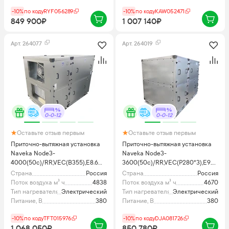
-10%
по коду
RYF056289
-10%
по коду
KAW052471
849 900₽
1 007 140₽
Арт.
264077
Арт.
264019
0-0-12
0-0-12
Оставьте отзыв первым
Оставьте отзыв первым
Приточно-вытяжная установка
Приточно-вытяжная установка
Naveka Node3-
Naveka Node3-
4000(50c)/RR,VEC(B355),E8.6
3600(50c)/RR,VEC(P280*3),E9.4
Classic с пультом TS4
Vertical
Страна
Россия
Страна
Россия
Поток воздуха м³ ч
4838
Поток воздуха м³ ч
4670
Тип нагревателя
Электрический
Тип нагревателя
Электрический
Питание, В
380
Питание, В
380
-10%
по коду
TFT015976
-10%
по коду
DJA081726
1 068 050₽
850 780₽