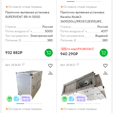
Оставьте отзыв первым
Оставьте отзыв первым
Приточно-вытяжная установка
Приточно-вытяжная установка
SUPERVENT SR-H-5000
Naveka Node3-
3600(50c)/RR,VEC(B355),W2
Classic с пультом TS4
Страна
Россия
Страна
Россия
Поток воздуха м³ ч
5000
Поток воздуха м³ ч
4377
Тип нагревателя
Электрический
Тип нагревателя
Водяной
Питание, В
380
Питание, В
380
-10%
по коду
VPK080332
932 882₽
940 290₽
Арт.
263642
Арт.
263612
0-0-12
0-0-12
Оставьте отзыв первым
Оставьте отзыв первым