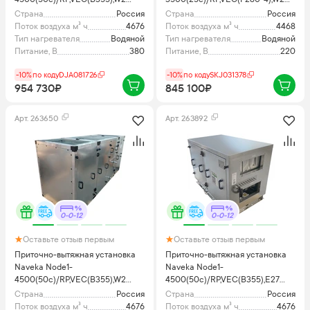
Classic с пультом TS4
Compact
Страна
Россия
Страна
Россия
Поток воздуха м³ ч
4676
Поток воздуха м³ ч
4468
Тип нагревателя
Водяной
Тип нагревателя
Водяной
Питание, В
380
Питание, В
220
-10%
по коду
DJA081726
-10%
по коду
SKJ031378
954 730₽
845 100₽
Арт.
263650
Арт.
263892
0-0-12
0-0-12
Оставьте отзыв первым
Оставьте отзыв первым
Приточно-вытяжная установка
Приточно-вытяжная установка
Naveka Node1-
Naveka Node1-
4500(50c)/RP,VEC(B355),W2
4500(50c)/RP,VEC(B355),E27
Vertical с пультом TS4
Classic с пультом TS4
Страна
Россия
Страна
Россия
Поток воздуха м³ ч
4676
Поток воздуха м³ ч
4676