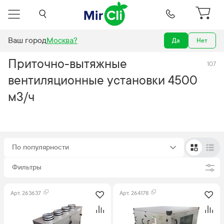
Ваш город
Москва
?
Да
Нет
о-вытяжные вентиляционные установки
воздухообмен 4500 м3/ч
Приточно-вытяжные
107
вентиляционные установки 4500
м3/ч
По популярности
Фильтры
Арт.
263637
Арт.
264178