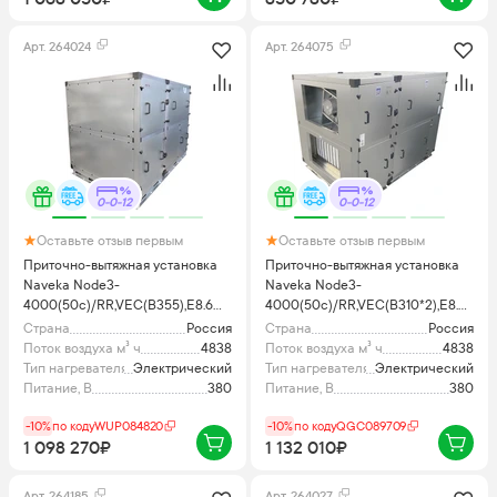
Арт.
264024
Арт.
264075
0-0-12
0-0-12
Оставьте отзыв первым
Оставьте отзыв первым
Приточно-вытяжная установка
Приточно-вытяжная установка
Naveka Node3-
Naveka Node3-
4000(50c)/RR,VEC(B355),E8.6
4000(50c)/RR,VEC(B310*2),E8.6
Vertical с пультом TS4
Classic с пультом TS4
Страна
Россия
Страна
Россия
Поток воздуха м³ ч
4838
Поток воздуха м³ ч
4838
Тип нагревателя
Электрический
Тип нагревателя
Электрический
Питание, В
380
Питание, В
380
-10%
по коду
WUP084820
-10%
по коду
QGC089709
1 098 270₽
1 132 010₽
Арт.
264185
Арт.
264027