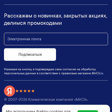
Расскажем о новинках, закрытых акциях,
делимся промокодами
Подписаться
Нажимая на кнопку, я подтверждаю свое согласие на обработку
персональных данных в соответствии с правилами магазина MirCli.ru
© 2007–
2026
Климатическая компания «MirCli».
Все права защищены,
Мы используем файлы cookies для
Оферта
|
Пользовательское соглашение