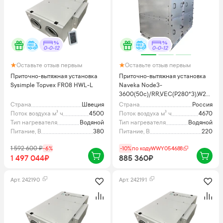
0-0-12
0-0-12
Оставьте отзыв первым
Оставьте отзыв первым
Приточно-вытяжная установка
Приточно-вытяжная установка
Sysimple Topvex FR08 HWL-L
Naveka Node3-
3600(50c)/RR,VEC(P280*3),W2
Vertical
Страна
Швеция
Страна
Россия
Поток воздуха м³ ч
4500
Поток воздуха м³ ч
4670
Тип нагревателя
Водяной
Тип нагревателя
Водяной
Питание, В
380
Питание, В
220
1 592 600
₽
-
6
%
-10%
по коду
WWY054688
1 497 044₽
885 360₽
Арт.
242190
Арт.
242191