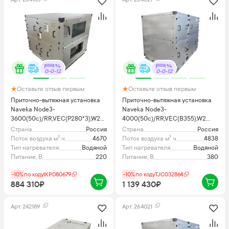
0-0-12
0-0-12
Оставьте отзыв первым
Оставьте отзыв первым
Приточно-вытяжная установка
Приточно-вытяжная установка
Naveka Node3-
Naveka Node3-
3600(50c)/RR,VEC(P280*3),W2
4000(50c)/RR,VEC(B355),W2
Classic
Vertical с пультом TS4
Страна
Россия
Страна
Россия
Поток воздуха м³ ч
4670
Поток воздуха м³ ч
4838
Тип нагревателя
Водяной
Тип нагревателя
Водяной
Питание, В
220
Питание, В
380
-10%
по коду
IKP080679
-10%
по коду
TJC032864
884 310₽
1 139 430₽
Арт.
242189
Арт.
264021