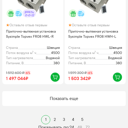
0-0-12
Оставьте отзыв первым
Оставьте отзыв первым
Приточно-вытяжная установка
Приточно-вытяжная установка
Sysimple Topvex FR08 HWL-R
Sysimple Topvex FR08 HWH-L
Страна
Швеция
Страна
Швеция
Поток воздуха м³ ч
4500
Поток воздуха м³ ч
4500
Тип нагревателя
Водяной
Тип нагревателя
Водяной
Питание, В
380
Питание, В
380
1 592 600
₽
-
6
%
1 599 300
₽
-
6
%
1 497 044₽
1 503 342₽
Показать еще
1
2
3
4
5
Показывать по:
24
48
72