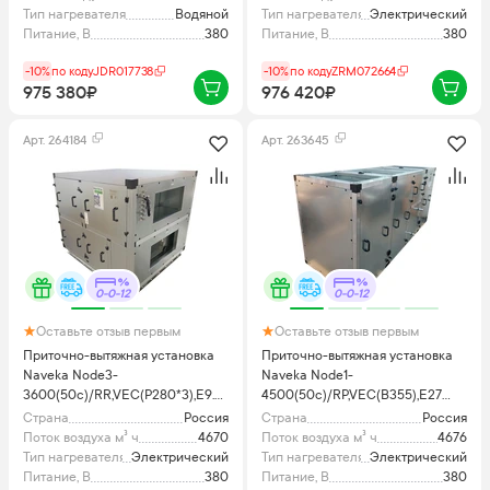
Тип нагревателя
Водяной
Тип нагревателя
Электрический
Питание, В
380
Питание, В
380
-10%
по коду
JDR017738
-10%
по коду
ZRM072664
975 380₽
976 420₽
Арт.
264184
Арт.
263645
0-0-12
0-0-12
Оставьте отзыв первым
Оставьте отзыв первым
Приточно-вытяжная установка
Приточно-вытяжная установка
Naveka Node3-
Naveka Node1-
3600(50c)/RR,VEC(P280*3),E9.4
4500(50c)/RP,VEC(B355),E27
Classic
Vertical с пультом TS4
Страна
Россия
Страна
Россия
Поток воздуха м³ ч
4670
Поток воздуха м³ ч
4676
Тип нагревателя
Электрический
Тип нагревателя
Электрический
Питание, В
380
Питание, В
380