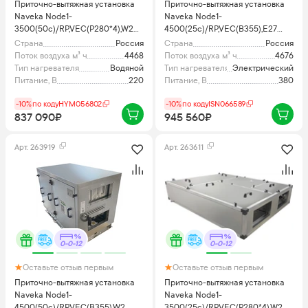
Приточно-вытяжная установка
Приточно-вытяжная установка
Naveka Node1-
Naveka Node1-
3500(50c)/RP,VEC(P280*4),W2
4500(25c)/RP,VEC(B355),E27
Vertical
Compact с пультом TS4
Страна
Россия
Страна
Россия
Поток воздуха м³ ч
4468
Поток воздуха м³ ч
4676
Тип нагревателя
Водяной
Тип нагревателя
Электрический
Питание, В
220
Питание, В
380
-10%
по коду
HYM056802
-10%
по коду
ISN066589
837 090₽
945 560₽
Арт.
263919
Арт.
263611
0-0-12
0-0-12
Оставьте отзыв первым
Оставьте отзыв первым
Приточно-вытяжная установка
Приточно-вытяжная установка
Naveka Node1-
Naveka Node1-
4500(50c)/RP,VEC(B355),W2
3500(25c)/RP,VEC(P280*4),W2