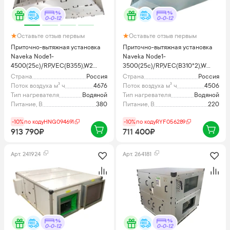
0-0-12
0-0-12
Оставьте отзыв первым
Оставьте отзыв первым
Приточно-вытяжная установка
Приточно-вытяжная установка
Naveka Node1-
Naveka Node1-
4500(25c)/RP,VEC(B355),W2
3500(25c)/RP,VEC(B310*2),W
Compact с пультом TS4
Compact
Страна
Россия
Страна
Россия
Поток воздуха м³ ч
4676
Поток воздуха м³ ч
4506
Тип нагревателя
Водяной
Тип нагревателя
Водяной
Питание, В
380
Питание, В
220
-10%
по коду
HNG094691
-10%
по коду
RYF056289
913 790₽
711 400₽
Арт.
241924
Арт.
264181
0-0-12
0-0-12